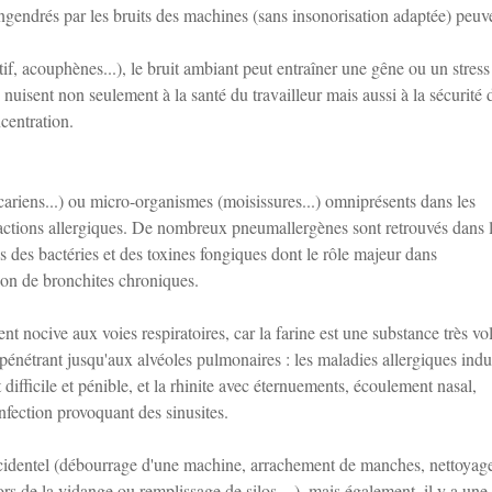
gendrés par les bruits des machines (sans insonorisation adaptée) peuv
tif, acouphènes...), le bruit ambiant peut entraîner une gêne ou un stress
nuisent non seulement à la santé du travailleur mais aussi à la sécurité 
ncentration.
(acariens...) ou micro-organismes (moisissures...) omniprésents dans les
éactions allergiques. De nombreux pneumallergènes sont retrouvés dans 
s des bactéries et des toxines fongiques dont le rôle majeur dans
tion de bronchites chroniques.
nt nocive aux voies respiratoires, car la farine est une substance très vol
 pénétrant jusqu'aux alvéoles pulmonaires : les maladies allergiques indu
t difficile et pénible, et la rhinite avec éternuements, écoulement nasal,
fection provoquant des sinusites.
cidentel (débourrage d'une machine, arrachement de manches, nettoyag
ors de la vidange ou remplissage de silos ...), mais également, il y a une