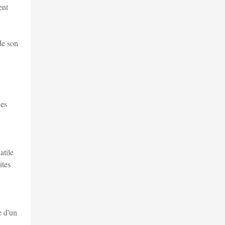
ent
de son
les
atile
ites
e d'un