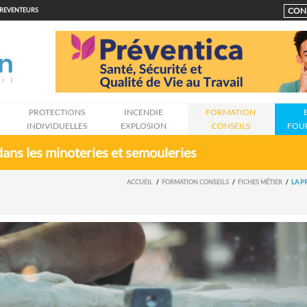
CON
PREVENTEURS
N
PROTECTIONS
INCENDIE
FORMATION
INDIVIDUELLES
EXPLOSION
CONSEILS
FOU
dans les minoteries et semouleries
ACCUEIL
FORMATION CONSEILS
FICHES MÉTIER
LA P