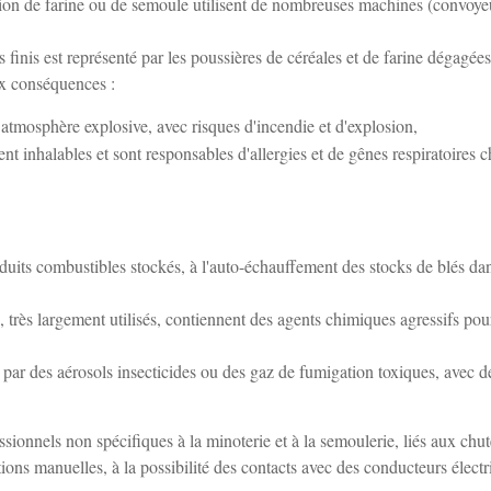
ction de farine ou de semoule utilisent de nombreuses machines (convoye
 finis est représenté par les poussières de céréales et de farine dégagée
ux conséquences :
 atmosphère explosive, avec risques d'incendie et d'explosion,
ent inhalables et sont responsables d'allergies et de gênes respiratoires c
oduits combustibles stockés, à l'auto-échauffement des stocks de blés dan
, très largement utilisés, contiennent des agents chimiques agressifs pou
ts par des aérosols insecticides ou des gaz de fumigation toxiques, avec d
essionnels non spécifiques à la minoterie et à la semoulerie, liés aux chut
ions manuelles, à la possibilité des contacts avec des conducteurs électr