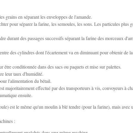
les grains en séparant les enveloppes de l'amande.
hter pour séparer la farine, les semoules, les sons. Les particules plus g
udre durant des passages successifs séparant la farine des morceaux d'
entre des cylindres dont l'écartement va en diminuant pour obtenir de la
pour être conditionnée dans des sacs ou paquets et mise sur palettes.
ire leur taux d'humidité.
our l'alimentation du bétail.
 est majoritairement effectué par des transporteurs à vis, convoyeurs à ch
neumatique ensuite.
ule) est le même qu'un moulin à blé tendre (pour la farine), mais avec 
achines :
e, éventuellement englobés dans une même machine,