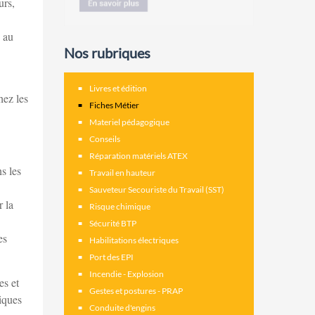
urs,
s au
Nos rubriques
Livres et édition
hez les
Fiches Métier
Materiel pédagogique
Conseils
Réparation matériels ATEX
s les
Travail en hauteur
Sauveteur Secouriste du Travail (SST)
r la
Risque chimique
Sécurité BTP
es
Habilitations électriques
Port des EPI
Incendie - Explosion
es et
Gestes et postures - PRAP
iques
Conduite d'engins