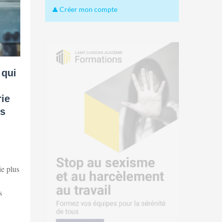
Créer mon compte
 qui
rie
es
ie plus
s