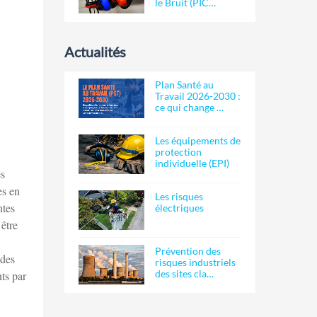
le Bruit (PIC…
Actualités
Plan Santé au
Travail 2026-2030 :
ce qui change …
Les équipements de
protection
individuelle (EPI)
es
es en
Les risques
ntes
électriques
être
Prévention des
 des
risques industriels
des sites cla…
ts par