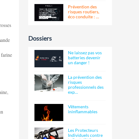
Prévention des
risques routiers,
éco conduite : …
rosses
Dossiers
amande
Ne laissez pas vos
 farine
batteries devenir
un danger !
La prévention des
risques
professionnels des
aine,
exp…
Vêtements
un
ininflammables
Les Protecteurs
Individuels contre