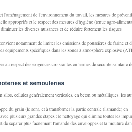
n et l'aménagement de l'environnement du travail, les mesures de prévent
uelle appropriés et le respect des mesures d'hygiène (tenue agro-alimenta
iminuer les diverses nuisances et de réduire fortement les risques
 convient notamment de limiter les émissions de poussières de farine et d
er des équipements spécifiques dans les zones à atmosphère explosive (A
er au respect des exigences croissantes en termes de sécurité sanitaire d
noteries et semouleries
 silos, cellules généralement verticales, en béton ou métalliques, les au
ppe du grain (le son), et à transformer la partie centrale (l'amande) en
avec plusieurs grandes étapes : le nettoyage qui élimine toutes les impu
rmet de séparer plus facilement l'amande des enveloppes et la mouture dan