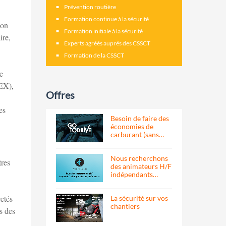
Prévention routière
Formation continue à la sécurité
ion
Formation initiale à la sécurité
ire,
Experts agréés auprés des CSSCT
Formation de la CSSCT
e
TEX),
Offres
es
Besoin de faire des
économies de
carburant (sans…
Nous recherchons
tres
des animateurs H/F
indépendants…
retés
La sécurité sur vos
chantiers
s des