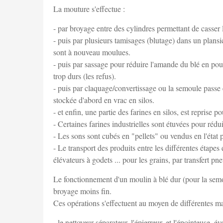
La mouture s'effectue :
- par broyage entre des cylindres permettant de casser 
- puis par plusieurs tamisages (blutage) dans un plansic
sont à nouveau moulues.
- puis par sassage pour réduire l'amande du blé en po
trop durs (les refus).
- puis par claquage/convertissage ou la semoule passe 
stockée d'abord en vrac en silos.
- et enfin, une partie des farines en silos, est reprise 
- Certaines farines industrielles sont étuvées pour rédu
- Les sons sont cubés en "pellets" ou vendus en l'état p
- Le transport des produits entre les différentes étapes
élévateurs à godets ... pour les grains, par transfert p
Le fonctionnement d'un moulin à blé dur (pour la semo
broyage moins fin.
Ces opérations s'effectuent au moyen de différentes m
- le nettoyeur-séparateur, l'épierreur, et l'épointeus