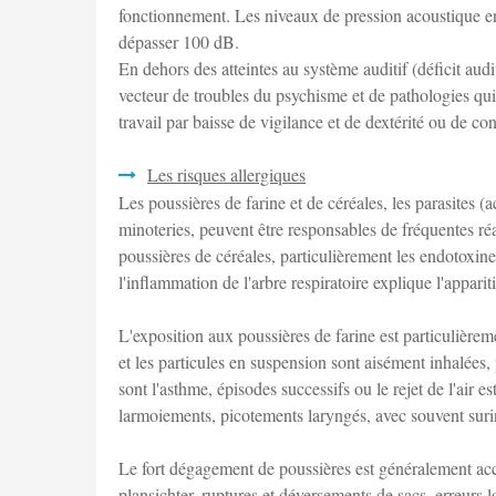
fonctionnement. Les niveaux de pression acoustique en
dépasser 100 dB.
En dehors des atteintes au système auditif (déficit audi
vecteur de troubles du psychisme et de pathologies qui 
travail par baisse de vigilance et de dextérité ou de co
Les risques allergiques
Les poussières de farine et de céréales, les parasites 
minoteries, peuvent être responsables de fréquentes r
poussières de céréales, particulièrement les endotoxine
l'inflammation de l'arbre respiratoire explique l'appari
L'exposition aux poussières de farine est particulièreme
et les particules en suspension sont aisément inhalées,
sont l'asthme, épisodes successifs ou le rejet de l'air es
larmoiements, picotements laryngés, avec souvent surin
Le fort dégagement de poussières est généralement ac
plansichter, ruptures et déversements de sacs, erreurs l