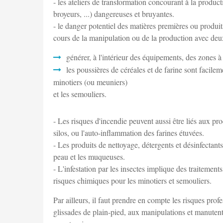
- les ateliers de transformation concourant à la produ
broyeurs, ...) dangereuses et bruyantes.
- le danger potentiel des matières premières ou produits
cours de la manipulation ou de la production avec de
générer, à l'intérieur des équipements, des zones à
les poussières de céréales et de farine sont facilem
minotiers (ou meuniers)
et les semouliers.
- Les risques d'incendie peuvent aussi être liés aux pr
silos, ou l'auto-inflammation des farines étuvées.
- Les produits de nettoyage, détergents et désinfectants
peau et les muqueuses.
- L'infestation par les insectes implique des traitemen
risques chimiques pour les minotiers et semouliers.
Par ailleurs, il faut prendre en compte les risques prof
glissades de plain-pied, aux manipulations et manutent