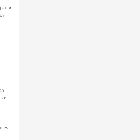
par le
mes
t
 en
e et
ites