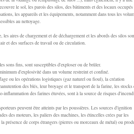
ecouvre le sol, les parois des silos, des bâtiments et des locaux occupés 
isations, les appareils et les équipements, notamment dans tous les volu
cessibles au nettoyage.
e, les aires de chargement et de déchargement et les abords des silos son
ir et des surfaces de travail ou de circulation.
les sons fins, sont susceptibles d'exploser ou de brûler.
 minimum d'explosivité dans un volume restreint et confiné.
e ou les opérations logistiques (gaz naturel ou fioul), la création
nutention des blés, leur broyage et le transport de la farine, les stocks
o-inflammation des farines étuvées, sont à la source de risques d'incendi
rteurs peuvent être atteints par les poussières. Les sources d'ignition
udes des moteurs, les paliers des machines, les étincelles crées par les
c la présence de corps étrangers (pierres ou morceaux de métal) ou produ