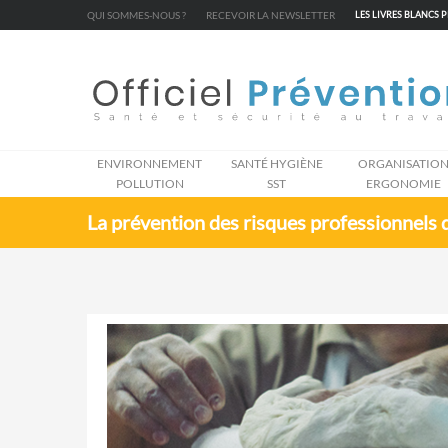
Cookies management panel
QUI SOMMES-NOUS ?
RECEVOIR LA NEWSLETTER
LES LIVRES BLANCS 
ENVIRONNEMENT
SANTÉ HYGIÈNE
ORGANISATIO
POLLUTION
SST
ERGONOMIE
La prévention des risques professionnels 