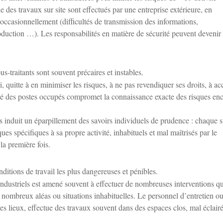
 des travaux sur site sont effectués par une entreprise extérieure, en
nt occasionnellement (difficultés de transmission des informations,
oduction …). Les responsabilités en matière de sécurité peuvent devenir
us-traitants sont souvent précaires et instables.
i, quitte à en minimiser les risques, à ne pas revendiquer ses droits, à ac
ilité des postes occupés compromet la connaissance exacte des risques en
s induit un éparpillement des savoirs individuels de prudence : chaque s
ues spécifiques à sa propre activité, inhabituels et mal maîtrisés par le
la première fois.
ditions de travail les plus dangereuses et pénibles.
 industriels est amené souvent à effectuer de nombreuses interventions q
de nombreux aléas ou situations inhabituelles. Le personnel d’entretien o
s lieux, effectue des travaux souvent dans des espaces clos, mal éclairé