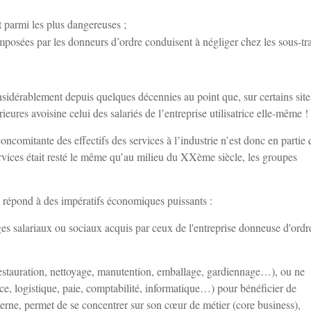
t parmi les plus dangereuses ;
imposées par les donneurs d’ordre conduisent à négliger chez les sous-tra
considérablement depuis quelques décennies au point que, sur certains site
ieures avoisine celui des salariés de l’entreprise utilisatrice elle-même !
 concomitante des effectifs des services à l’industrie n’est donc en partie
 services était resté le même qu’au milieu du XXème siècle, les groupes
e répond à des impératifs économiques puissants :
ages salariaux ou sociaux acquis par ceux de l'entreprise donneuse d'ordre
 (restauration, nettoyage, manutention, emballage, gardiennage…), ou ne
ce, logistique, paie, comptabilité, informatique…) pour bénéficier de
erne, permet de se concentrer sur son cœur de métier (core business),