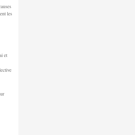
 causes
ent les
i et
lective
sur