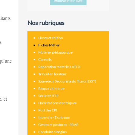
itants
Nos rubriques
Livres et édition
s
Fiches Métier
Materiel pédagogique
Conseils
 qu’une
Réparation matériels ATEX
Travail en hauteur
Sauveteur Secouriste du Travail (SST)
Risque chimique
Sécurité BTP
, et
Habilitations électriques
Port des EPI
Incendie - Explosion
Gestes et postures - PRAP
Conduite d'engins