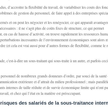
us, d’accroitre la flexibilité du travail, de variabiliser les couts des fon
 problèmes de gestion du personnel, de faire appel à des entreprises spécia
cernés et on peut les négocier et les renégocier, ce qui apparaît avantag
nécessaires : il ne s’agit plus de coûts fixes de structure, ce qui permet
nt, en cas de hausse d’activité, on trouve rapidement les ressources hum
s perturbations incessantes de l’environnement économiques sont alors 
dre (et cela est vrai aussi pour d’autres formes de flexibilité, comme le 
 c'est-à-dire un sous-traitant qui sous-traite à un autre, et parfois ceci
le personnel de nombreux grands donneurs d’ordre, par souci de la santé
munication extérieure et d’attrait du milieu professionnel ; mais parallè
ants internes de taille réduite et de survie économique limite qui n’ont pa
ravail, et chez qui l’état en la matière est préoccupant.
risques des salariés de la sous-traitance inter