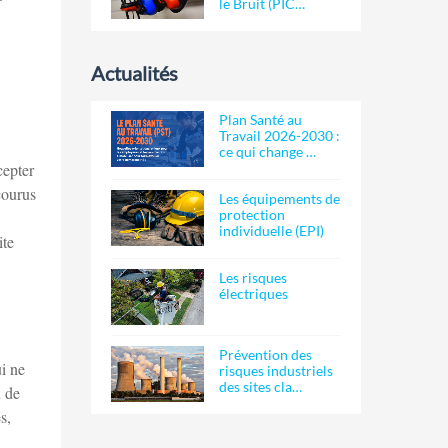
le Bruit (PIC…
Actualités
Plan Santé au
Travail 2026-2030 :
ce qui change …
cepter
courus
Les équipements de
protection
individuelle (EPI)
ite
Les risques
électriques
Prévention des
ui ne
risques industriels
des sites cla…
u de
s,