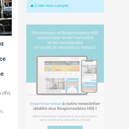
Créer mon compte
nt
nce
ne
 effet,
s,