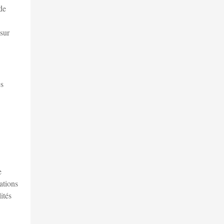
de
 sur
es
e
gations
ités