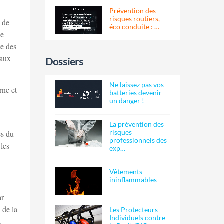
Prévention des
risques routiers,
s de
éco conduite : …
ce
te des
 aux
Dossiers
Ne laissez pas vos
rne et
batteries devenir
un danger !
La prévention des
risques
es du
professionnels des
 les
exp…
Vêtements
ininflammables
ar
 de la
Les Protecteurs
Individuels contre
.