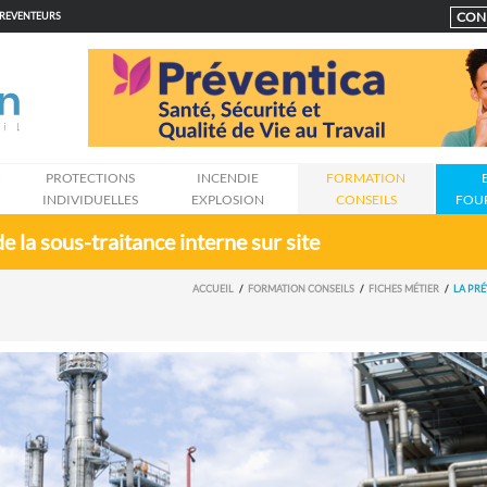
CON
PREVENTEURS
N
PROTECTIONS
INCENDIE
FORMATION
INDIVIDUELLES
EXPLOSION
CONSEILS
FOU
e la sous-traitance interne sur site
ACCUEIL
FORMATION CONSEILS
FICHES MÉTIER
LA PRÉ