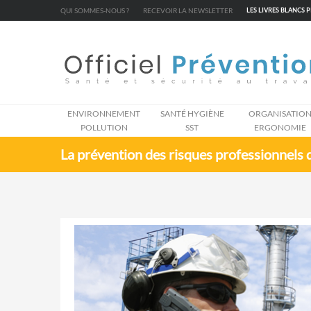
Cookies management panel
QUI SOMMES-NOUS ?
RECEVOIR LA NEWSLETTER
LES LIVRES BLANCS 
ENVIRONNEMENT
SANTÉ HYGIÈNE
ORGANISATIO
POLLUTION
SST
ERGONOMIE
La prévention des risques professionnels d