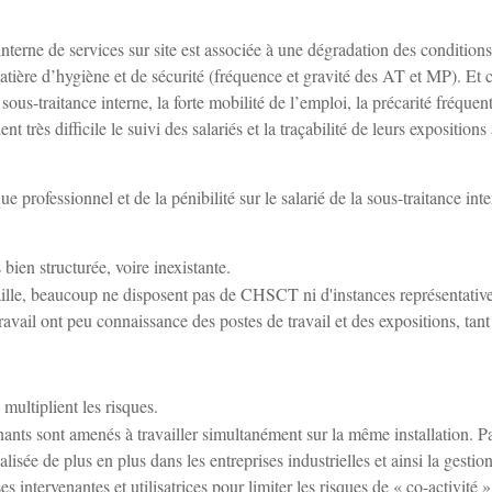
terne de services sur site est associée à une dégradation des condition
n matière d’hygiène et de sécurité (fréquence et gravité des AT et MP). Et 
us-traitance interne, la forte mobilité de l’emploi, la précarité fréquen
ent très difficile le suivi des salariés et la traçabilité de leurs expositions
que professionnel et de la pénibilité sur le salarié de la sous-traitance inte
bien structurée, voire inexistante.
 taille, beaucoup ne disposent pas de CHSCT ni d'instances représentativ
avail ont peu connaissance des postes de travail et des expositions, tant
 multiplient les risques.
nants sont amenés à travailler simultanément sur la même installation. P
isée de plus en plus dans les entreprises industrielles et ainsi la gestion
es intervenantes et utilisatrices pour limiter les risques de « co-activité »