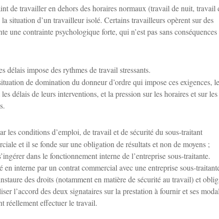
t de travailler en dehors des horaires normaux (travail de nuit, travail 
la situation d’un travailleur isolé. Certains travailleurs opèrent sur des
ente une contrainte psychologique forte, qui n’est pas sans conséquences
es délais impose des rythmes de travail stressants.
situation de domination du donneur d’ordre qui impose ces exigences, l
es délais de leurs interventions, et la pression sur les horaires et sur les
s.
 les conditions d’emploi, de travail et de sécurité du sous-traitant
ciale et il se fonde sur une obligation de résultats et non de moyens ;
’ingérer dans le fonctionnement interne de l’entreprise sous-traitante.
é en interne par un contrat commercial avec une entreprise sous-traitant
l instaure des droits (notamment en matière de sécurité au travail) et obli
iser l’accord des deux signataires sur la prestation à fournir et ses modal
nt réellement effectuer le travail.