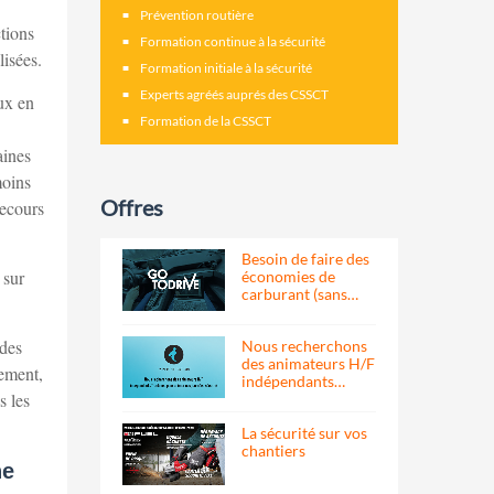
Prévention routière
ctions
Formation continue à la sécurité
lisées.
Formation initiale à la sécurité
Experts agréés auprés des CSSCT
eux en
Formation de la CSSCT
aines
moins
Offres
recours
Besoin de faire des
 sur
économies de
carburant (sans…
 des
Nous recherchons
des animateurs H/F
lement,
indépendants…
s les
La sécurité sur vos
chantiers
ne