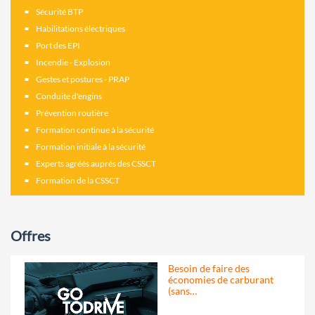
Sécurité BTP
Habilitations électriques
Port des EPI
Incendie - Explosion
Gestes et postures - PRAP
Conduite d'engins
Prévention routière
Formation continue à la sécurité
Formation initiale à la sécurité
Experts agréés auprés des CSSCT
Formation de la CSSCT
Offres
Besoin de faire des
économies de carburant
(sans…