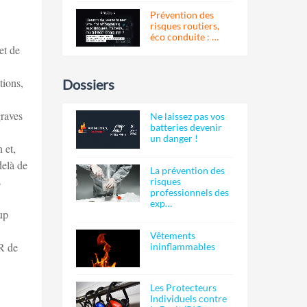
Prévention des
risques routiers,
éco conduite : …
et de
tions,
Dossiers
graves
Ne laissez pas vos
batteries devenir
un danger !
 et,
delà de
La prévention des
s
risques
professionnels des
exp…
up
Vêtements
IR de
ininflammables
Les Protecteurs
Individuels contre