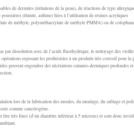
nsables de dermites (irritations de la peau), de réactions de type allergiqu
poussières (rhinite, asthme) liées à l’utilisation de résines acryliques
rylate de méthyle, polyméthacrylate de méthyle PMMA) ou de colophan
 par dissolution avec de l’acide fluorhydrique, le nettoyage des vieille
opérations exposant les prothésistes à un produits très corrosif pour la 
acides peuvent engendrer des ulcérations cutanéo-dermiques profondes et
ection.
halation lors de la fabrication des moules, du meulage, du sablage et pol
classée comme cancérogène.
t être très fines (d’un diamètre inférieur à 5 microns) et sont donc invisi
 ambiant.