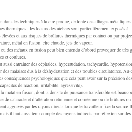
 dans les techniques à la cire perdue, de fonte des alliages métalliques 
es thermiques : les locaux des ateliers sont particulièrement exposés à
 élevées et aux risques de brûlures thermiques par contact ou par projec
ture, métal en fusion, cire chaude, jets de vapeur.
s ou des métaux en fusion peut bien entendu d’abord provoquer de très 
es et coulures.
t aussi entrainer des céphalées, hypersudation, tachycardie, hypotension
 des malaises dus à la déshydratation et des troubles circulatoires. Au-
s les conséquences psychologiques que cela peut avoir sur la précision de
apacités de réaction, irritabilité, agressivité).
u métal en fusion, dont la densité de puissance transférable est beauco
e de cataracte et d’altération rétinienne et cornéenne ou de brûlures ou
ment aggravés par les rayons directs lorsque le travailleur fixe la source 
is il faut aussi tenir compte des rayons indirects par réflexion sur des