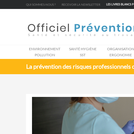
Cookies management panel
QUI SOMMES-NOUS ?
RECEVOIR LA NEWSLETTER
LES LIVRES BLANCS 
ENVIRONNEMENT
SANTÉ HYGIÈNE
ORGANISATIO
POLLUTION
SST
ERGONOMIE
La prévention des risques professionnels 