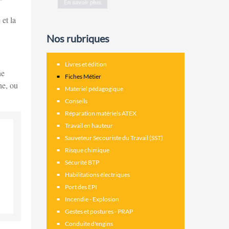
 et la
Nos rubriques
Livres et édition
ne
Fiches Métier
ne, ou
Materiel pédagogique
Conseils
Réparation matériels ATEX
Travail en hauteur
Sauveteur Secouriste du Travail (SST)
Risque chimique
Sécurité BTP
Habilitations électriques
Port des EPI
Incendie - Explosion
Gestes et postures - PRAP
Conduite d'engins