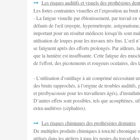
Les risques auditifs et visuels des prothésistes den
Les fortes contraintes visuelles et l’exposition au bruit 
- La fatigue visuelle par éblouissement, par travail en 
défauts de l'œil (myopie, hypermétropie, astigmatisme, 
important pour un résultat médiocre lorsqu’ils sont ma
utilisation de loupes pour les travaux très fins. L’œil
se fatiguent après des efforts prolongés. Par ailleurs, 
que la lumière est insuffisante. Cette fatigue des muscl
de l'effort, des picotements et rougeurs oculaires, des
- L’utilisation d’outillage à air comprimé nécessitant 
des bruits rapprochés, à l’origine de troubles auditifs
et presbyacousie pour les travailleurs âgés), d'installatio
D’autres effets sont possibles, tels que acouphènes, si
extra-auditives (céphalées).
Les risques chimiques des prothésistes dentaires
De multiples produits chimiques à toxicité chronique ou
utilisés dans les ateliers à tous les postes du travail des