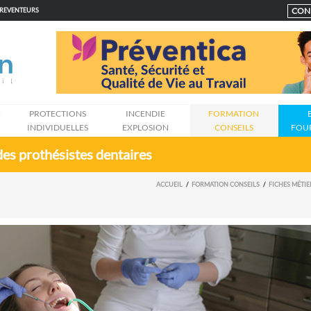
CON
PREVENTEURS
N
PROTECTIONS
INCENDIE
FORMATION
INDIVIDUELLES
EXPLOSION
CONSEILS
FOU
des prothésistes dentaires
ACCUEIL
FORMATION CONSEILS
FICHES MÉTIE