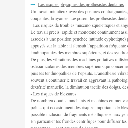
Les risques physiques des prothésistes dentaires
Un travail minutieux avec des postures contraignantes, g
coupantes, bruyantes ...exposent les prothésistes dent
- Les risques de troubles musculo-squelettiques et ang
Le travail précis, rapide et monotone continument assi
associés à une position penchée (attitude cyphotique) 
appuyés sur la table : il s’ensuit l’apparition fréquent
tendinopathies des membres supérieurs, et des syndro
De plus, les vibrations des machines portatives utilisée
ostéoarticulaires des membres supérieurs qui concernent
puis les tendinopathies de l’épaule. L’anesthésie vibr
souvent à continuer le travail en aggravant la patholog
dextérité manuelle, la diminution tactile des doigts, de
- Les risques de blessures
De nombreux outils tranchants et machines en mouvemen
polir... qui occasionnent des risques importants de b
possible inclusion de fragments métalliques et aux yeu
En particulier les frondes centrifuges pour diffuser les 
tronçonner ... sont sources de dangers.