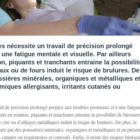
es nécessite un travail de précision prolongé
une fatigue mentale et visuelle. Par ailleurs
on, piquants et tranchants entraine la possibili
aux ou de fours induit le risque de brulures. De
ssières minérales, organiques et métalliques e
iques allergisants, irritants cutanés ou
ail de précision prolongé propice aux troubles posturaux et à une fatigu
ents en rotation, piquants et tranchants entraine la possibilité de blessures
 cire ou d’alliages métalliques induit le risque de brulures. De plus, le
luée par des poussières minérales, organiques et métalliques et en prése
 cutanés ou respiratoires et corrosifs. Enfin, il existe des risques biolog