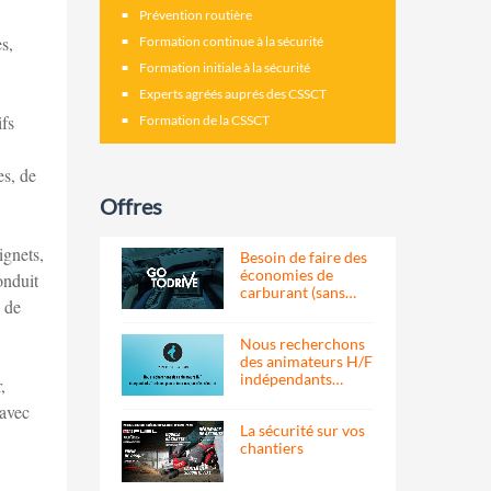
Prévention routière
s,
Formation continue à la sécurité
Formation initiale à la sécurité
Experts agréés auprés des CSSCT
ifs
Formation de la CSSCT
es, de
Offres
ignets,
Besoin de faire des
économies de
onduit
carburant (sans…
e de
Nous recherchons
des animateurs H/F
indépendants…
,
 avec
La sécurité sur vos
chantiers