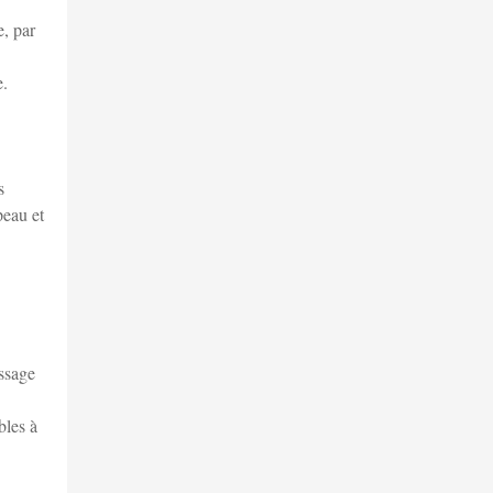
e, par
e.
s
peau et
issage
bles à