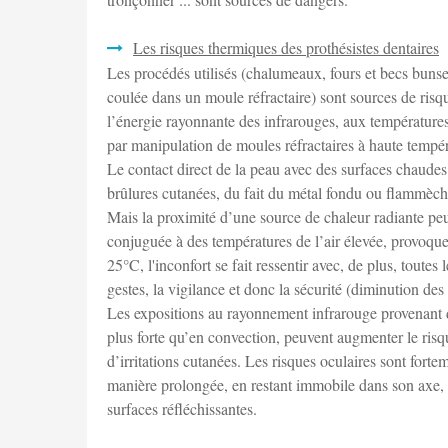
Les risques thermiques des prothésistes dentaires
Les procédés utilisés (chalumeaux, fours et becs bunsen
coulée dans un moule réfractaire) sont sources de risqu
l’énergie rayonnante des infrarouges, aux températures
par manipulation de moules réfractaires à haute tempéra
Le contact direct de la peau avec des surfaces chaude
brûlures cutanées, du fait du métal fondu ou flammèch
Mais la proximité d’une source de chaleur radiante peu
conjuguée à des températures de l’air élevée, provoquer
25°C, l'inconfort se fait ressentir avec, de plus, toute
gestes, la vigilance et donc la sécurité (diminution des c
Les expositions au rayonnement infrarouge provenant d
plus forte qu’en convection, peuvent augmenter le risqu
d’irritations cutanées. Les risques oculaires sont forte
manière prolongée, en restant immobile dans son axe, ma
surfaces réfléchissantes.