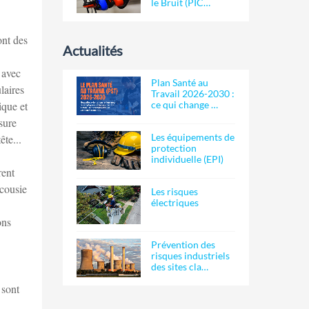
le Bruit (PIC…
ont des
Actualités
 avec
Plan Santé au
laires
Travail 2026-2030 :
ique et
ce qui change …
sure
Les équipements de
ête...
protection
individuelle (EPI)
rent
acousie
Les risques
électriques
ons
Prévention des
risques industriels
des sites cla…
 sont