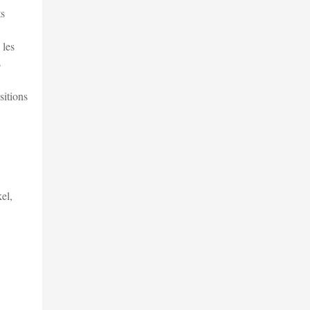
ts
 les
s
sitions
el,