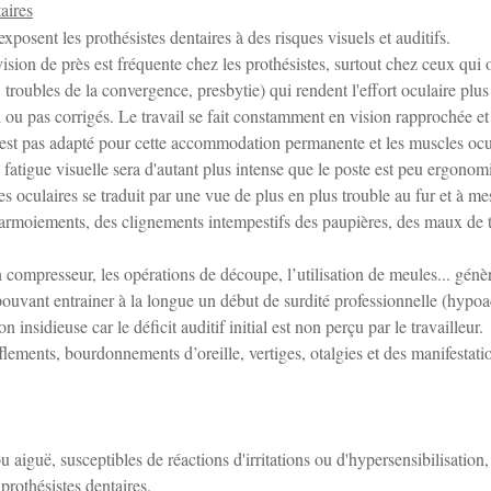
taires
exposent les prothésistes dentaires à des risques visuels et auditifs.
vision de près est fréquente chez les prothésistes, surtout chez ceux qui 
troubles de la convergence, presbytie) qui rendent l'effort oculaire plus
l ou pas corrigés. Le travail se fait constamment en vision rapprochée et
 n’est pas adapté pour cette accommodation permanente et les muscles ocu
la fatigue visuelle sera d'autant plus intense que le poste est peu ergonom
es oculaires se traduit par une vue de plus en plus trouble au fur et à me
 larmoiements, des clignements intempestifs des paupières, des maux de t
un compresseur, les opérations de découpe, l’utilisation de meules... génè
, pouvant entrainer à la longue un début de surdité professionnelle (hypo
n insidieuse car le déficit auditif initial est non perçu par le travailleur.
fflements, bourdonnements d’oreille, vertiges, otalgies et des manifestati
 aiguë, susceptibles de réactions d'irritations ou d'hypersensibilisation,
 prothésistes dentaires.