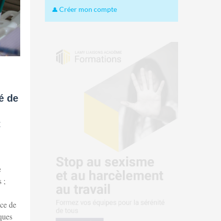
Créer mon compte
té de
t
e
 ;
nce de
iques