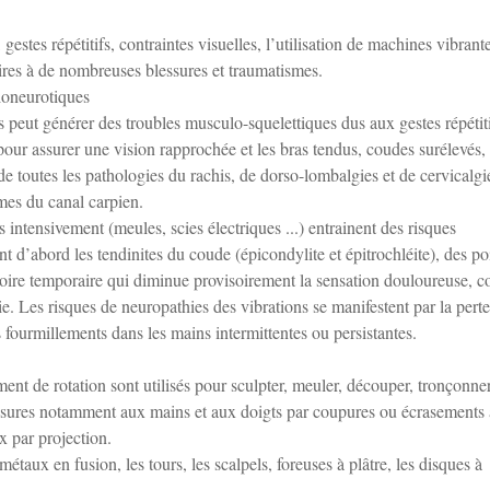
estes répétitifs, contraintes visuelles, l’utilisation de machines vibrante
aires à de nombreuses blessures et traumatismes.
ioneurotiques
s peut générer des troubles musculo-squelettiques dus aux gestes répétit
pour assurer une vision rapprochée et les bras tendus, coudes surélevés,
e de toutes les pathologies du rachis, de dorso-lombalgies et de cervicalgi
mes du canal carpien.
s intensivement (meules, scies électriques ...) entrainent des risques
 d’abord les tendinites du coude (épicondylite et épitrochléite), des po
atoire temporaire qui diminue provisoirement la sensation douloureuse, c
ie. Les risques de neuropathies des vibrations se manifestent par la pert
s fourmillements dans les mains intermittentes ou persistantes.
t de rotation sont utilisés pour sculpter, meuler, découper, tronçonner
lessures notamment aux mains et aux doigts par coupures ou écrasements
x par projection.
métaux en fusion, les tours, les scalpels, foreuses à plâtre, les disques à