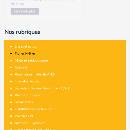
Nos rubriques
Livres et édition
Fiches Métier
Materiel pédagogique
Conseils
Réparation matériels ATEX
Travail en hauteur
Sauveteur Secouriste du Travail (SST)
Risque chimique
Sécurité BTP
Habilitations électriques
Port des EPI
Incendie - Explosion
Gestes et postures - PRAP