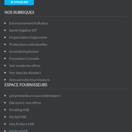
JE M'INSCRIS
NOS RUBRIQUES
Environnement Pollution
Santé Hygiène SST
Organisation Ergonomie
Protections individuelles
Incendie Explosion
Formation Conseils
Voir toutes les offres
Voir tous les dossiers
Annuaire des fournisseurs
ESPACE FOURNISSEURS
Les préventeurs vous intéressent ?
Découvrir nos offres
Emailing HSE
Portail HSE
Nos fichiers HSE
Intégral HSE