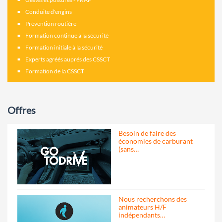
Conduite d'engins
Prévention routière
Formation continue à la sécurité
Formation initiale à la sécurité
Experts agréés auprés des CSSCT
Formation de la CSSCT
Offres
Besoin de faire des
économies de carburant
(sans…
Nous recherchons des
animateurs H/F
indépendants…