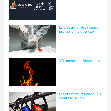
La prévention des risques
professionnels des exp…
Vêtements ininflammables
Les Protecteurs Individuels
contre le Bruit (PIC…