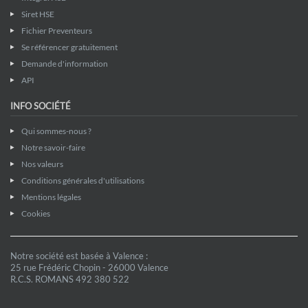
Siret HSE
Fichier Preventeurs
Se référencer gratuitement
Demande d'information
API
INFO SOCIÉTÉ
Qui sommes-nous ?
Notre savoir-faire
Nos valeurs
Conditions générales d'utilisations
Mentions légales
Cookies
Notre société est basée à Valence :
25 rue Frédéric Chopin - 26000 Valence
R.C.S. ROMANS 492 380 522