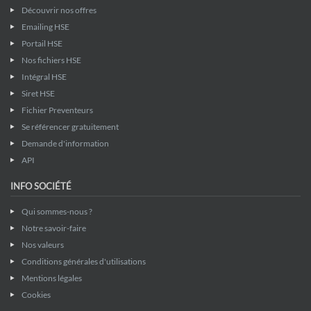
Découvrir nos offres
Emailing HSE
Portail HSE
Nos fichiers HSE
Intégral HSE
Siret HSE
Fichier Preventeurs
Se référencer gratuitement
Demande d'information
API
INFO SOCIÉTÉ
Qui sommes-nous ?
Notre savoir-faire
Nos valeurs
Conditions générales d'utilisations
Mentions légales
Cookies