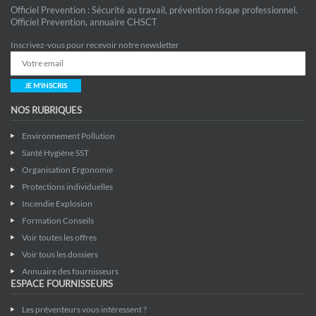
Officiel Prevention : Sécurité au travail, prévention risque professionnel.
Officiel Prevention, annuaire CHSCT
Inscrivez-vous pour recevoir notre newsletter
JE M'INSCRIS
NOS RUBRIQUES
Environnement Pollution
Santé Hygiène SST
Organisation Ergonomie
Protections individuelles
Incendie Explosion
Formation Conseils
Voir toutes les offres
Voir tous les dossiers
Annuaire des fournisseurs
ESPACE FOURNISSEURS
Les préventeurs vous intéressent ?