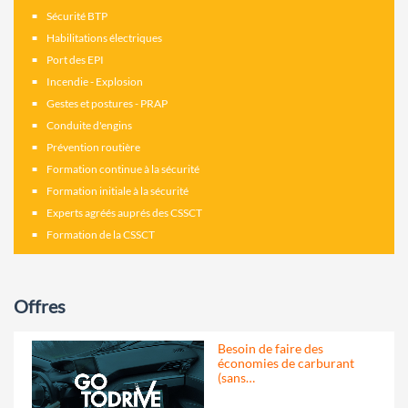
Sécurité BTP
Habilitations électriques
Port des EPI
Incendie - Explosion
Gestes et postures - PRAP
Conduite d'engins
Prévention routière
Formation continue à la sécurité
Formation initiale à la sécurité
Experts agréés auprés des CSSCT
Formation de la CSSCT
Offres
Besoin de faire des
économies de carburant
(sans…