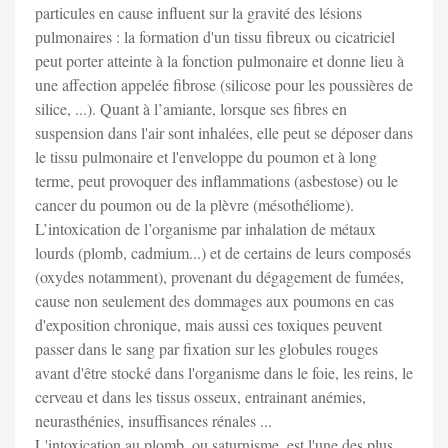
particules en cause influent sur la gravité des lésions
pulmonaires : la formation d'un tissu fibreux ou cicatriciel
peut porter atteinte à la fonction pulmonaire et donne lieu à
une affection appelée fibrose (silicose pour les poussières de
silice, ...). Quant à l’amiante, lorsque ses fibres en
suspension dans l'air sont inhalées, elle peut se déposer dans
le tissu pulmonaire et l'enveloppe du poumon et à long
terme, peut provoquer des inflammations (asbestose) ou le
cancer du poumon ou de la plèvre (mésothéliome).
L’intoxication de l’organisme par inhalation de métaux
lourds (plomb, cadmium...) et de certains de leurs composés
(oxydes notamment), provenant du dégagement de fumées,
cause non seulement des dommages aux poumons en cas
d'exposition chronique, mais aussi ces toxiques peuvent
passer dans le sang par fixation sur les globules rouges
avant d'être stocké dans l'organisme dans le foie, les reins, le
cerveau et dans les tissus osseux, entrainant anémies,
neurasthénies, insuffisances rénales ...
L'intoxication au plomb, ou saturnisme, est l'une des plus