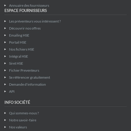
Annuaire des fournisseurs
ESPACE FOURNISSEURS
Les préventeurs vous intéressent ?
Découvrir nos offres
Emailing HSE
Portail HSE
Nos fichiers HSE
Intégral HSE
Siret HSE
Fichier Preventeurs
Se référencer gratuitement
Demande d'information
API
INFO SOCIÉTÉ
Qui sommes-nous ?
Notre savoir-faire
Nos valeurs