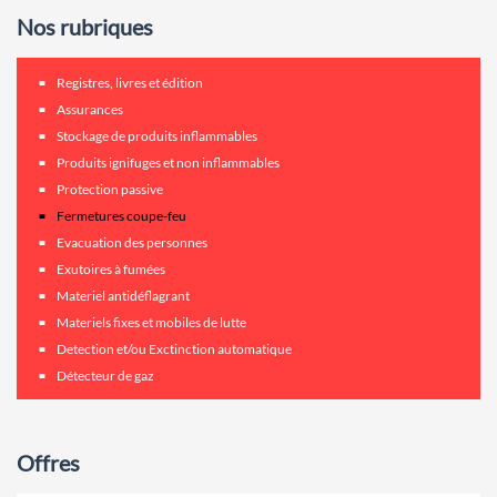
Nos rubriques
Registres, livres et édition
Assurances
Stockage de produits inflammables
Produits ignifuges et non inflammables
Protection passive
Fermetures coupe-feu
Evacuation des personnes
Exutoires à fumées
Materiel antidéflagrant
Materiels fixes et mobiles de lutte
Detection et/ou Exctinction automatique
Détecteur de gaz
Offres