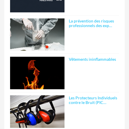
La prévention des risques
professionnels des exp…
Vêtements ininflammables
Les Protecteurs Individuels
contre le Bruit (PIC…