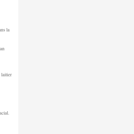
ans la
ran
laitier
acial.