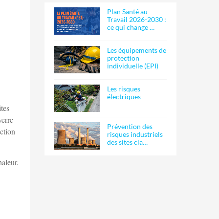
Plan Santé au
Travail 2026-2030 :
ce qui change …
Les équipements de
protection
individuelle (EPI)
Les risques
électriques
ites
verre
Prévention des
ection
risques industriels
des sites cla…
haleur.