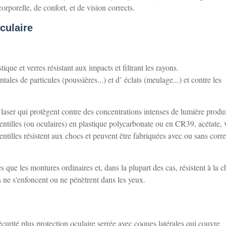
rporelle, de confort, et de vision corrects.
culaire
que et verres résistant aux impacts et filtrant les rayons.
tales de particules (poussières...) et d’ éclats (meulage...) et contre les
r laser qui protègent contre des concentrations intenses de lumière produ
 lentilles (ou oculaires) en plastique polycarbonate ou en CR39, acétate, 
 lentilles résistent aux chocs et peuvent être fabriquées avec ou sans corr
 que les montures ordinaires et, dans la plupart des cas, résistent à la c
es ne s'enfoncent ou ne pénètrent dans les yeux.
curité plus protection oculaire serrée avec coques latérales qui couvre