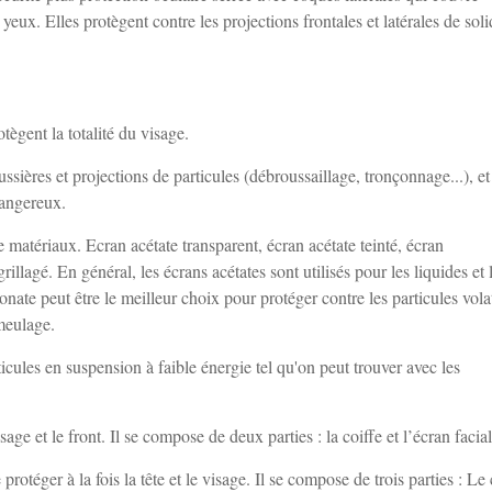
ux. Elles protègent contre les projections frontales et latérales de soli
tègent la totalité du visage.
ssières et projections de particules (débroussaillage, tronçonnage...), et
dangereux.
e matériaux. Ecran acétate transparent, écran acétate teinté, écran
lagé. En général, les écrans acétates sont utilisés pour les liquides et 
nate peut être le meilleur choix pour protéger contre les particules volat
meulage.
icules en suspension à faible énergie tel qu'on peut trouver avec les
ge et le front. Il se compose de deux parties : la coiffe et l’écran facial
rotéger à la fois la tête et le visage. Il se compose de trois parties : Le