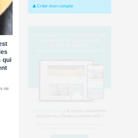
Créer mon compte
est
des
 qui
ent
es ou