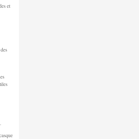
des et
 des
les
iles
.
 casque