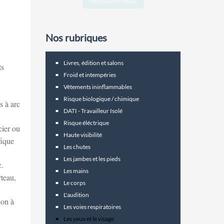
Nos rubriques
Livres, édition et salons
ts
Froid et intempéries
Vêtements ininflammables
Risque biologique / chimique
s à arc
DATI - Travailleur Isolé
Risque éléctrique
cier ou
Haute visibilité
fique
Les chutes
Les jambes et les pieds
c.
Les mains
rteau,
Le corps
L'audition
ion à
Les voies respiratoires
Les yeux et le visage