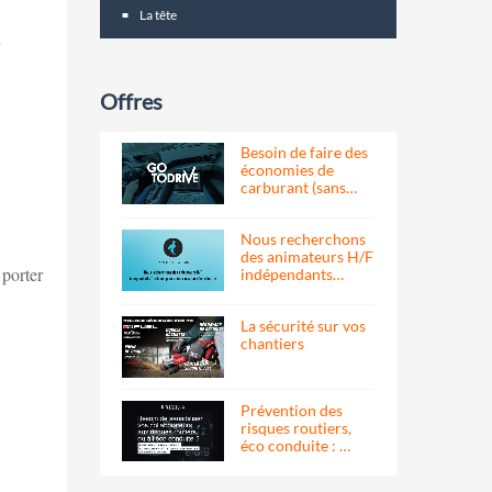
La tête
n
Offres
Besoin de faire des
économies de
carburant (sans…
Nous recherchons
des animateurs H/F
 porter
indépendants…
La sécurité sur vos
chantiers
Prévention des
risques routiers,
éco conduite : …