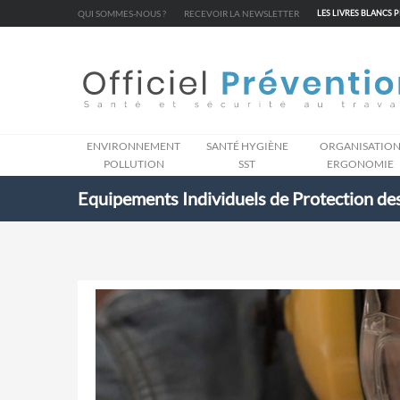
Cookies management panel
QUI SOMMES-NOUS ?
RECEVOIR LA NEWSLETTER
LES LIVRES BLANCS 
ENVIRONNEMENT
SANTÉ HYGIÈNE
ORGANISATIO
POLLUTION
SST
ERGONOMIE
Equipements Individuels de Protection des