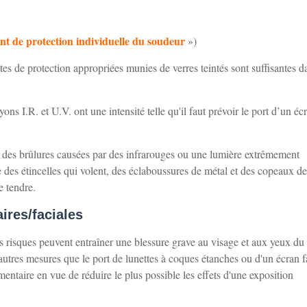
t de protection individuelle du soudeur
»)
es de protection appropriées munies de verres teintés sont suffisantes d
ons I.R. et U.V. ont une intensité telle qu'il faut prévoir le port d’un éc
e des brûlures causées par des infrarouges ou une lumière extrêmement
 des étincelles qui volent, des éclaboussures de métal et des copeaux de 
e tendre.
ires/faciales
s risques peuvent entraîner une blessure grave au visage et aux yeux du
 d'autres mesures que le port de lunettes à coques étanches ou d'un écran f
taire en vue de réduire le plus possible les effets d'une exposition