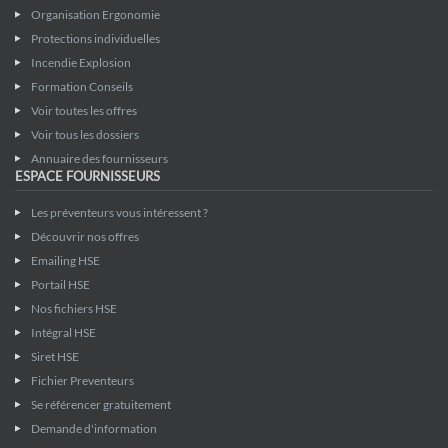
Organisation Ergonomie
Protections individuelles
Incendie Explosion
Formation Conseils
Voir toutes les offres
Voir tous les dossiers
Annuaire des fournisseurs
ESPACE FOURNISSEURS
Les préventeurs vous intéressent ?
Découvrir nos offres
Emailing HSE
Portail HSE
Nos fichiers HSE
Intégral HSE
Siret HSE
Fichier Preventeurs
Se référencer gratuitement
Demande d'information