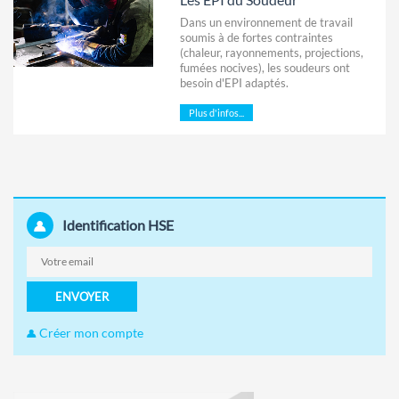
Dans un environnement de travail
soumis à de fortes contraintes
(chaleur, rayonnements, projections,
fumées nocives), les soudeurs ont
besoin d'EPI adaptés.
Plus d'infos...
Identification HSE
ENVOYER
Créer mon compte