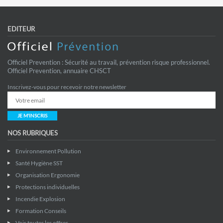
EDITEUR
Officiel Prevention : Sécurité au travail, prévention risque professionnel.
Officiel Prevention, annuaire CHSCT
Inscrivez-vous pour recevoir notre newsletter
JE M'INSCRIS
NOS RUBRIQUES
Environnement Pollution
Santé Hygiène SST
Organisation Ergonomie
Protections individuelles
Incendie Explosion
Formation Conseils
Voir toutes les offres