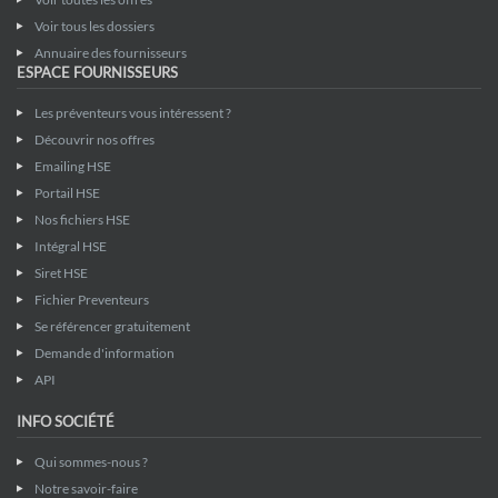
Voir tous les dossiers
Annuaire des fournisseurs
ESPACE FOURNISSEURS
Les préventeurs vous intéressent ?
Découvrir nos offres
Emailing HSE
Portail HSE
Nos fichiers HSE
Intégral HSE
Siret HSE
Fichier Preventeurs
Se référencer gratuitement
Demande d'information
API
INFO SOCIÉTÉ
Qui sommes-nous ?
Notre savoir-faire