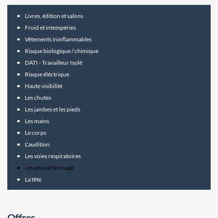
Livres, édition et salons
Froid et intempéries
Vêtements ininflammables
Risque biologique / chimique
DATI - Travailleur Isolé
Risque éléctrique
Haute visibilité
Les chutes
Les jambes et les pieds
Les mains
Le corps
L'audition
Les voies respiratoires
Les yeux et le visage
La tête
Offres