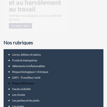
Nos rubriques
Livres, édition et salons
Froid et intempéries
Vêtements ininflammables
Risque biologique / chimique
DATI - Travailleur Isolé
Risque éléctrique
Haute visibilité
Les chutes
Les jambes et les pieds
Les mains