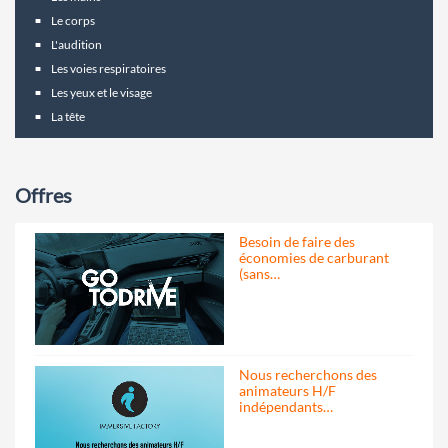
Le corps
L'audition
Les voies respiratoires
Les yeux et le visage
La tête
Offres
Besoin de faire des
économies de carburant
(sans…
Nous recherchons des
animateurs H/F
indépendants…