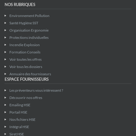
NOS RUBRIQUES
Environnement Pollution
Santé Hygiène SST
Organisation Ergonomie
Protections individuelles
Incendie Explosion
Formation Conseils
Voir toutes les offres
Voir tous les dossiers
Annuaire des fournisseurs
ESPACE FOURNISSEURS
Les préventeurs vous intéressent ?
Découvrir nos offres
Emailing HSE
Portail HSE
Nos fichiers HSE
Intégral HSE
Siret HSE