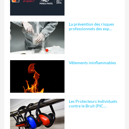
La prévention des risques
professionnels des exp…
Vêtements ininflammables
Les Protecteurs Individuels
contre le Bruit (PIC…