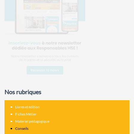
Nos rubriques
Livres et édition
Fiches Métier
Materiel pédagogique
Conseils