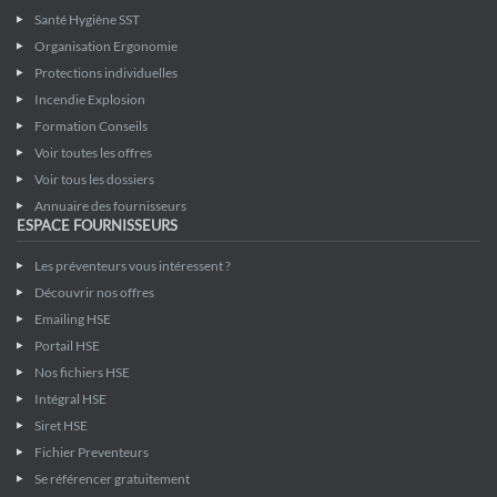
Santé Hygiène SST
Organisation Ergonomie
Protections individuelles
Incendie Explosion
Formation Conseils
Voir toutes les offres
Voir tous les dossiers
Annuaire des fournisseurs
ESPACE FOURNISSEURS
Les préventeurs vous intéressent ?
Découvrir nos offres
Emailing HSE
Portail HSE
Nos fichiers HSE
Intégral HSE
Siret HSE
Fichier Preventeurs
Se référencer gratuitement