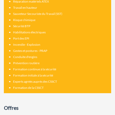
Réparation matériels ATEX
Travail en hauteur
Sauveteur Secouriste du Travail (SST)
Risque chimique
Sécurité BTP
Habilitations électriques
Port des EPI
Incendie - Explosion
Gestes et postures - PRAP
Conduite d'engins
Prévention routière
Formation continue à la sécurité
Formation initiale à la sécurité
Experts agréés auprés des CSSCT
Formation de la CSSCT
Offres