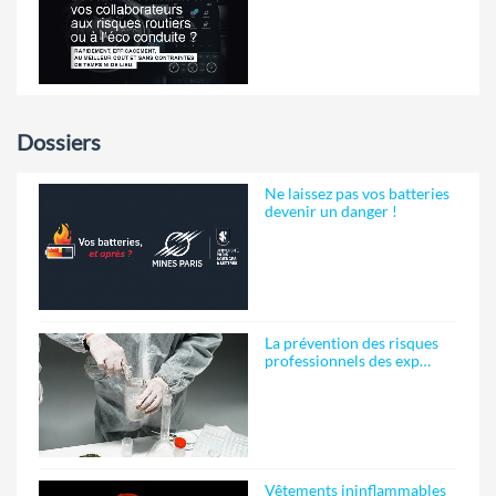
Dossiers
Ne laissez pas vos batteries
devenir un danger !
La prévention des risques
professionnels des exp…
Vêtements ininflammables