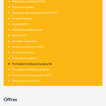
Réparation matériels ATEX
Travail en hauteur
Sauveteur Secouriste du Travail (SST)
Risque chimique
Sécurité BTP
Habilitations électriques
Port des EPI
Incendie - Explosion
Gestes et postures - PRAP
Conduite d'engins
Prévention routière
Formation continue à la sécurité
Formation initiale à la sécurité
Experts agréés auprés des CSSCT
Formation de la CSSCT
Offres