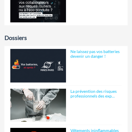
Dossiers
Ne laissez pas vos batteries
devenir un danger !
La prévention des risques
professionnels des exp…
Vêtements ininflammables