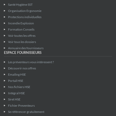
Santé Hygiène SST
Organisation Ergonomie
Protections individuelles
Incendie Explosion
Formation Conseils
Voir toutes les offres
Voir tous les dossiers
Annuaire des fournisseurs
ESPACE FOURNISSEURS
Les préventeurs vous intéressent ?
Découvrir nos offres
Emailing HSE
Portail HSE
Nos fichiers HSE
Intégral HSE
Siret HSE
Fichier Preventeurs
Se référencer gratuitement