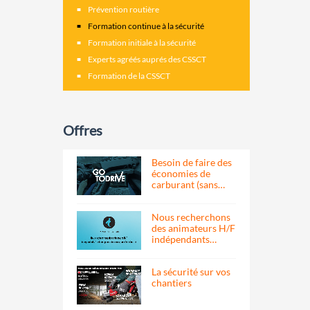
Prévention routière
Formation continue à la sécurité
Formation initiale à la sécurité
Experts agréés auprés des CSSCT
Formation de la CSSCT
Offres
Besoin de faire des
économies de
carburant (sans…
Nous recherchons
des animateurs H/F
indépendants…
La sécurité sur vos
chantiers