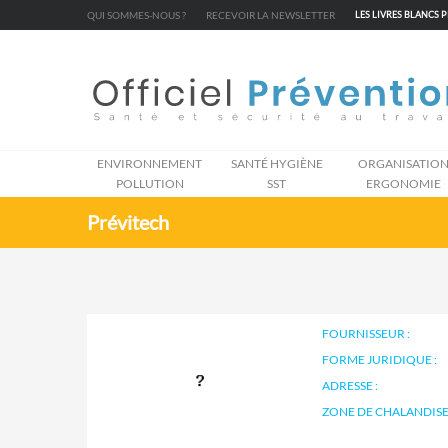
Cookies management panel
QUI SOMMES-NOUS ?
RECEVOIR LA NEWSLETTER
LES LIVRES BLANCS 
ENVIRONNEMENT
SANTÉ HYGIÈNE
ORGANISATIO
POLLUTION
SST
ERGONOMIE
Prévitech
FOURNISSEUR :
FORME JURIDIQUE :
ADRESSE :
ZONE DE CHALANDISE 