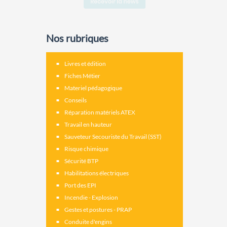
Nos rubriques
Livres et édition
Fiches Métier
Materiel pédagogique
Conseils
Réparation matériels ATEX
Travail en hauteur
Sauveteur Secouriste du Travail (SST)
Risque chimique
Sécurité BTP
Habilitations électriques
Port des EPI
Incendie - Explosion
Gestes et postures - PRAP
Conduite d'engins