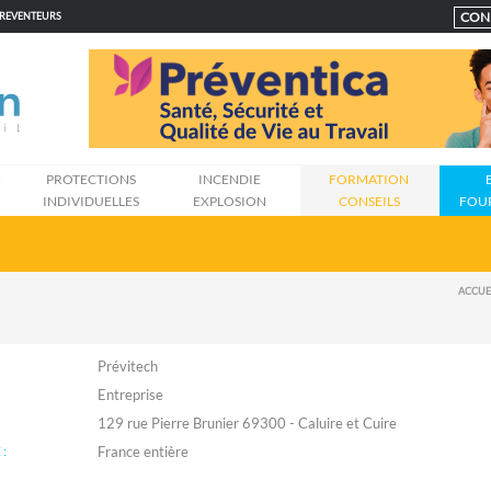
CON
PREVENTEURS
N
PROTECTIONS
INCENDIE
FORMATION
INDIVIDUELLES
EXPLOSION
CONSEILS
FOU
ACCUE
Prévitech
Entreprise
129 rue Pierre Brunier 69300 - Caluire et Cuire
: