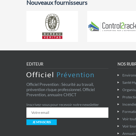
Nouveaux fournisseurs
EDITEUR
NOS RUB
Environ
Santé Hy
Officiel Prevention : Sécurité au travail,
prévention risque professionnel. Officiel
Organis
Prevention, annuaire CHSCT
Protecti
Incendie
Inscrivez-vous pour recevoir notre newsletter
Formati
Voir tout
JE M'INSCRIS
Voir tous
Annuaire