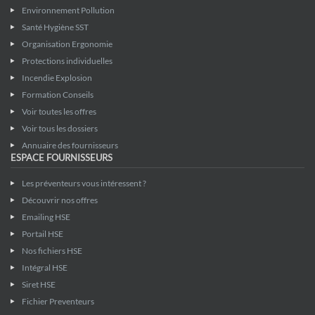
Environnement Pollution
Santé Hygiène SST
Organisation Ergonomie
Protections individuelles
Incendie Explosion
Formation Conseils
Voir toutes les offres
Voir tous les dossiers
Annuaire des fournisseurs
ESPACE FOURNISSEURS
Les préventeurs vous intéressent ?
Découvrir nos offres
Emailing HSE
Portail HSE
Nos fichiers HSE
Intégral HSE
Siret HSE
Fichier Preventeurs