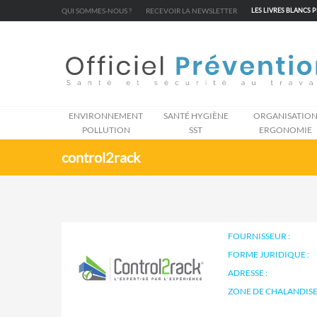
Cookies management panel
QUI SOMMES-NOUS ?
RECEVOIR LA NEWSLETTER
LES LIVRES BLANCS 
ENVIRONNEMENT
SANTÉ HYGIÈNE
ORGANISATIO
POLLUTION
SST
ERGONOMIE
control2rack
FOURNISSEUR :
FORME JURIDIQUE :
ADRESSE :
ZONE DE CHALANDISE 