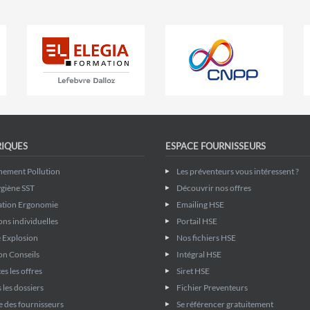
RIQUES
ESPACE FOURNISSEURS
nement Pollution
Les préventeurs vous intéressent ?
giène SST
Découvrir nos offres
ation Ergonomie
Emailing HSE
ons individuelles
Portail HSE
 Explosion
Nos fichiers HSE
on Conseils
Intégral HSE
es les offres
Siret HSE
 les dossiers
Fichier Preventeurs
 des fournisseurs
Se référencer gratuitement