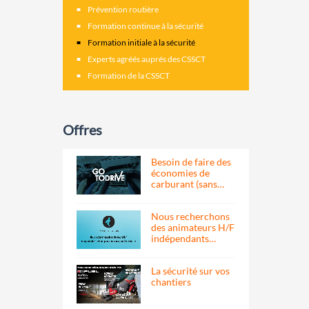
Prévention routière
Formation continue à la sécurité
Formation initiale à la sécurité
Experts agréés auprés des CSSCT
Formation de la CSSCT
Offres
Besoin de faire des
économies de
carburant (sans…
Nous recherchons
des animateurs H/F
indépendants…
La sécurité sur vos
chantiers