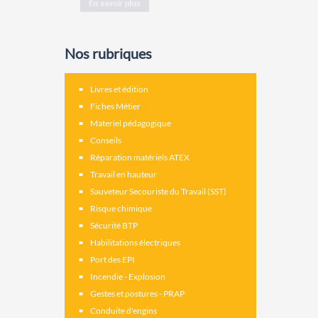
Nos rubriques
Livres et édition
Fiches Métier
Materiel pédagogique
Conseils
Réparation matériels ATEX
Travail en hauteur
Sauveteur Secouriste du Travail (SST)
Risque chimique
Sécurité BTP
Habilitations électriques
Port des EPI
Incendie - Explosion
Gestes et postures - PRAP
Conduite d'engins