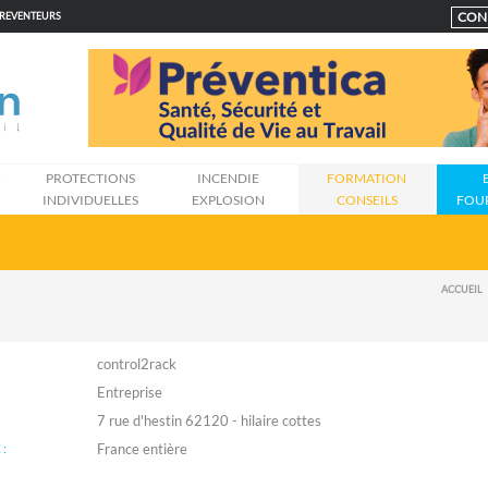
CON
PREVENTEURS
N
PROTECTIONS
INCENDIE
FORMATION
INDIVIDUELLES
EXPLOSION
CONSEILS
FOU
ACCUEIL
control2rack
Entreprise
7 rue d'hestin 62120 - hilaire cottes
: