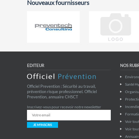
Nouveaux fournisseurs
EDITEUR
NOS RUB
Environ
Santé Hy
Officiel Prevention : Sécurité au travail,
prévention risque professionnel. Officiel
Organis
Prevention, annuaire CHSCT
Protecti
Incendie
Inscrivez-vous pour recevoir notre newsletter
Formati
Voir tout
JE M'INSCRIS
Voir tous
Annuaire