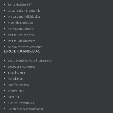
Santé Hygiène SST
Organisation Ergonomie
Protections individuelles
Incendie Explosion
Formation Conseils
Voir toutes les offres
Voir tous les dossiers
Annuaire des fournisseurs
ESPACE FOURNISSEURS
Les préventeurs vous intéressent ?
Découvrir nos offres
Emailing HSE
Portail HSE
Nos fichiers HSE
Intégral HSE
Siret HSE
Fichier Preventeurs
Se référencer gratuitement