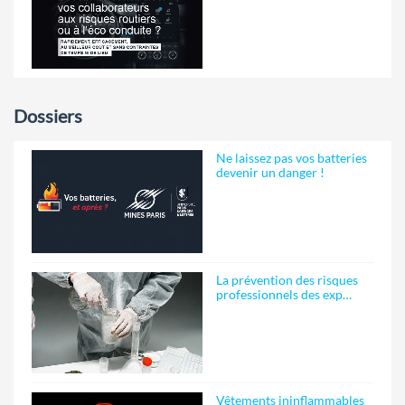
Dossiers
Ne laissez pas vos batteries
devenir un danger !
La prévention des risques
professionnels des exp…
Vêtements ininflammables