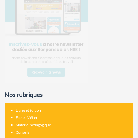
Nos rubriques
Livres et édition
Fiches Métier
Materiel pédagogique
Conseils