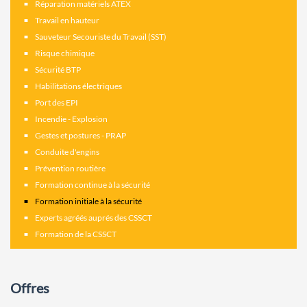
Réparation matériels ATEX
Travail en hauteur
Sauveteur Secouriste du Travail (SST)
Risque chimique
Sécurité BTP
Habilitations électriques
Port des EPI
Incendie - Explosion
Gestes et postures - PRAP
Conduite d'engins
Prévention routière
Formation continue à la sécurité
Formation initiale à la sécurité
Experts agréés auprés des CSSCT
Formation de la CSSCT
Offres