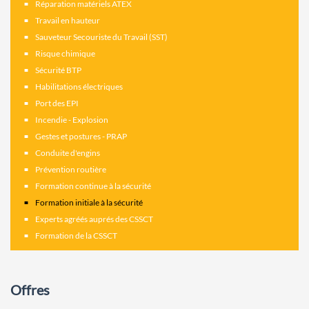
Réparation matériels ATEX
Travail en hauteur
Sauveteur Secouriste du Travail (SST)
Risque chimique
Sécurité BTP
Habilitations électriques
Port des EPI
Incendie - Explosion
Gestes et postures - PRAP
Conduite d'engins
Prévention routière
Formation continue à la sécurité
Formation initiale à la sécurité
Experts agréés auprés des CSSCT
Formation de la CSSCT
Offres