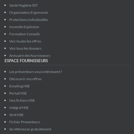
Santé Hygiène SST
Organisation Ergonomie
Protections individuelles
Incendie Explosion
Formation Conseils
Voir toutes les offres
Voir tous les dossiers
Annuaire des fournisseurs
ESPACE FOURNISSEURS
Les préventeurs vous intéressent ?
Découvrir nos offres
Emailing HSE
Portail HSE
Nos fichiers HSE
Intégral HSE
Siret HSE
Fichier Preventeurs
Se référencer gratuitement