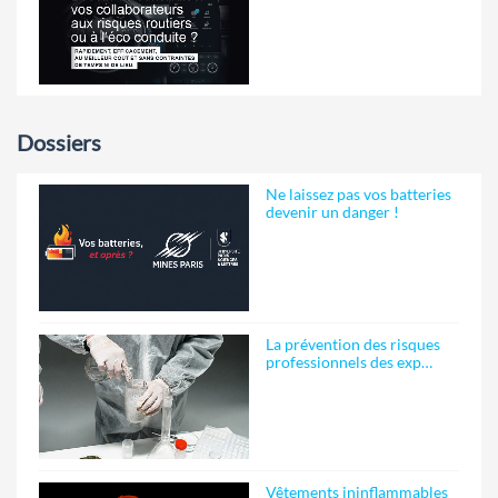
Dossiers
Ne laissez pas vos batteries
devenir un danger !
La prévention des risques
professionnels des exp…
Vêtements ininflammables