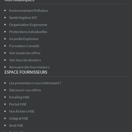
Environnement Pollution
Santé Hygiène SST
Organisation Ergonomie
Protections individuelles
Incendie Explosion
Formation Conseils
Voir toutes les offres
Voir tous les dossiers
Annuaire des fournisseurs
ESPACE FOURNISSEURS
Les préventeurs vous intéressent ?
Découvrir nos offres
Emailing HSE
Portail HSE
Nos fichiers HSE
Intégral HSE
Siret HSE