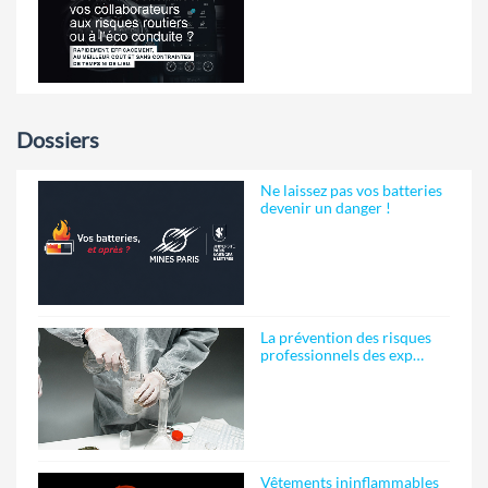
Dossiers
Ne laissez pas vos batteries
devenir un danger !
La prévention des risques
professionnels des exp…
Vêtements ininflammables