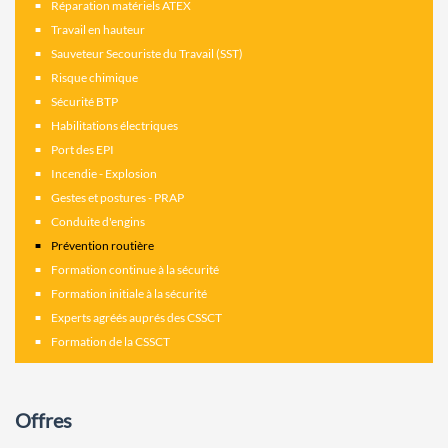
Réparation matériels ATEX
Travail en hauteur
Sauveteur Secouriste du Travail (SST)
Risque chimique
Sécurité BTP
Habilitations électriques
Port des EPI
Incendie - Explosion
Gestes et postures - PRAP
Conduite d'engins
Prévention routière
Formation continue à la sécurité
Formation initiale à la sécurité
Experts agréés auprés des CSSCT
Formation de la CSSCT
Offres