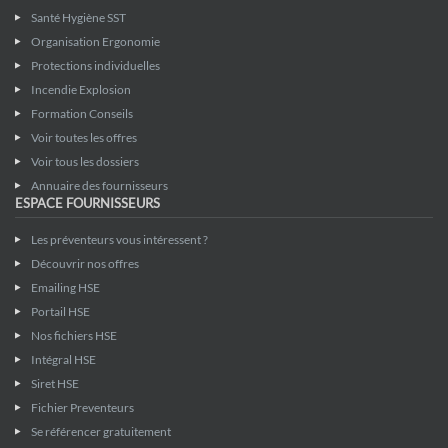
Santé Hygiène SST
Organisation Ergonomie
Protections individuelles
Incendie Explosion
Formation Conseils
Voir toutes les offres
Voir tous les dossiers
Annuaire des fournisseurs
ESPACE FOURNISSEURS
Les préventeurs vous intéressent ?
Découvrir nos offres
Emailing HSE
Portail HSE
Nos fichiers HSE
Intégral HSE
Siret HSE
Fichier Preventeurs
Se référencer gratuitement