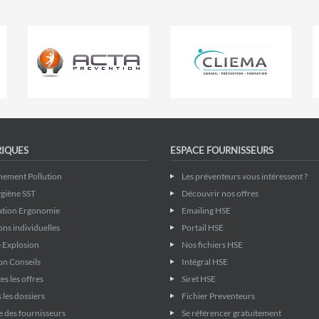
RIQUES
ESPACE FOURNISSEURS
nement Pollution
Les préventeurs vous intéressent ?
giène SST
Découvrir nos offres
ation Ergonomie
Emailing HSE
ons individuelles
Portail HSE
 Explosion
Nos fichiers HSE
on Conseils
Intégral HSE
es les offres
Siret HSE
 les dossiers
Fichier Preventeurs
 des fournisseurs
Se référencer gratuitement