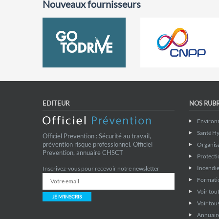
Nouveaux fournisseurs
EDITEUR
NOS RUB
Environ
Santé Hy
Officiel Prevention : Sécurité au travail,
prévention risque professionnel. Officiel
Organis
Prevention, annuaire CHSCT
Protecti
Incendie
Inscrivez-vous pour recevoir notre newsletter
Formati
Voir tout
JE M'INSCRIS
Voir tous
Annuaire