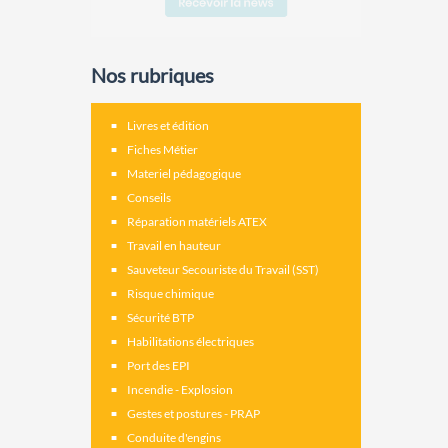
Nos rubriques
Livres et édition
Fiches Métier
Materiel pédagogique
Conseils
Réparation matériels ATEX
Travail en hauteur
Sauveteur Secouriste du Travail (SST)
Risque chimique
Sécurité BTP
Habilitations électriques
Port des EPI
Incendie - Explosion
Gestes et postures - PRAP
Conduite d'engins