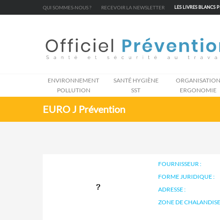
Cookies management panel
QUI SOMMES-NOUS ?
RECEVOIR LA NEWSLETTER
LES LIVRES BLANCS 
ENVIRONNEMENT
SANTÉ HYGIÈNE
ORGANISATIO
POLLUTION
SST
ERGONOMIE
EURO J Prévention
FOURNISSEUR :
FORME JURIDIQUE :
ADRESSE :
ZONE DE CHALANDISE 