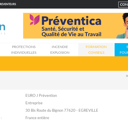
CON
PREVENTEURS
N
PROTECTIONS
INCENDIE
FORMATION
INDIVIDUELLES
EXPLOSION
CONSEILS
FOU
A
EURO J Prévention
Entreprise
30 Bis Route du Bignon 77620 - EGREVILLE
: