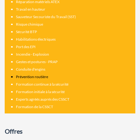
Réparation matériels ATEX
Travail en hauteur
Sauveteur Secouriste du Travail (SST)
Risque chimique
Sécurité BTP
Habilitations électriques
Port des EPI
Incendie - Explosion
Gestes et postures - PRAP
Conduite d'engins
Prévention routière
Formation continue à la sécurité
Formation initiale à la sécurité
Experts agréés auprés des CSSCT
Formation de la CSSCT
Offres