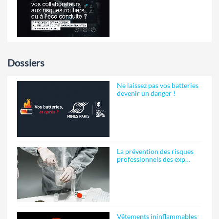
Dossiers
Ne laissez pas vos batteries
devenir un danger !
La prévention des risques
professionnels des exp…
Vêtements ininflammables