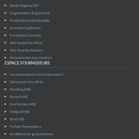
Santé Hygiène SST
Organisation Ergonomie
Protections individuelles
Incendie Explosion
Formation Conseils
Voir toutes les offres
Voir tous les dossiers
Annuaire des fournisseurs
ESPACE FOURNISSEURS
Les préventeurs vous intéressent ?
Découvrir nos offres
Emailing HSE
Portail HSE
Nos fichiers HSE
Intégral HSE
Siret HSE
Fichier Preventeurs
Se référencer gratuitement