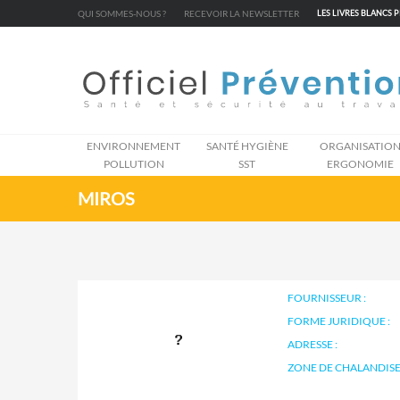
Cookies management panel
QUI SOMMES-NOUS ?
RECEVOIR LA NEWSLETTER
LES LIVRES BLANCS 
ENVIRONNEMENT
SANTÉ HYGIÈNE
ORGANISATIO
POLLUTION
SST
ERGONOMIE
MIROS
FOURNISSEUR :
FORME JURIDIQUE :
ADRESSE :
ZONE DE CHALANDISE 