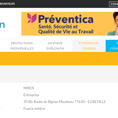
CON
PREVENTEURS
N
PROTECTIONS
INCENDIE
FORMATION
INDIVIDUELLES
EXPLOSION
CONSEILS
FOU
MIROS
Entreprise
30 Bis Route du Bignon Mirabeau 77620 - EGREVILLE
: