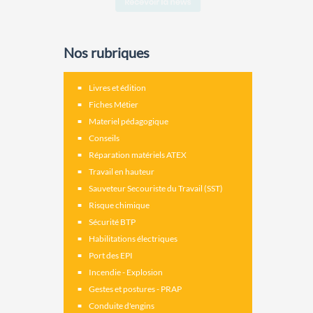
Nos rubriques
Livres et édition
Fiches Métier
Materiel pédagogique
Conseils
Réparation matériels ATEX
Travail en hauteur
Sauveteur Secouriste du Travail (SST)
Risque chimique
Sécurité BTP
Habilitations électriques
Port des EPI
Incendie - Explosion
Gestes et postures - PRAP
Conduite d'engins