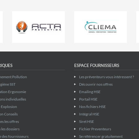
RIQUES
ESPACE FOURNISSEURS
nement Pollution
Les préventeurs vous intéressent ?
giène SST
Découvrir nos offres
ation Ergonomie
Emailing HSE
ons individuelles
Portail HSE
 Explosion
Nos fichiers HSE
on Conseils
Intégral HSE
es les offres
Siret HSE
 les dossiers
Fichier Preventeurs
 des fournisseurs
Se référencer gratuitement