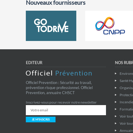
Nouveaux fournisseurs
EDITEUR
NOS RUB
Environ
Santé Hy
Officiel Prevention : Sécurité au travail,
prévention risque professionnel. Officiel
Organis
Prevention, annuaire CHSCT
Protecti
Incendie
Inscrivez-vous pour recevoir notre newsletter
Formati
Voir tout
JE M'INSCRIS
Voir tous
Annuaire