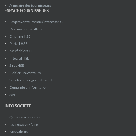
Annuaire des fournisseurs
ESPACE FOURNISSEURS
Les préventeurs vous intéressent ?
Découvrir nos offres
Emailing HSE
Portail HSE
Nos fichiers HSE
Intégral HSE
Siret HSE
Fichier Preventeurs
Se référencer gratuitement
Demande d'information
API
INFO SOCIÉTÉ
Qui sommes-nous ?
Notre savoir-faire
Nos valeurs