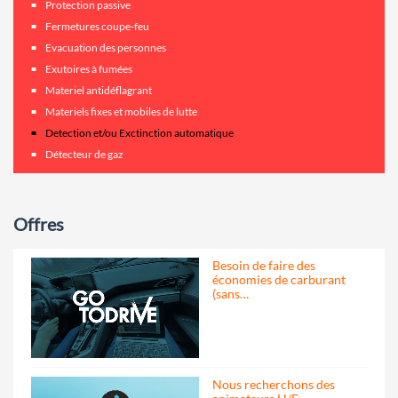
Protection passive
Fermetures coupe-feu
Evacuation des personnes
Exutoires à fumées
Materiel antidéflagrant
Materiels fixes et mobiles de lutte
Detection et/ou Exctinction automatique
Détecteur de gaz
Offres
Besoin de faire des
économies de carburant
(sans…
Nous recherchons des