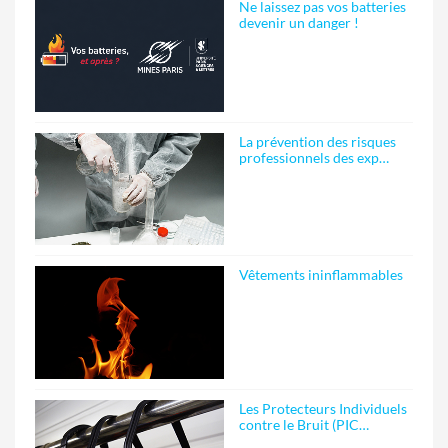
Ne laissez pas vos batteries
devenir un danger !
La prévention des risques
professionnels des exp…
Vêtements ininflammables
Les Protecteurs Individuels
contre le Bruit (PIC…