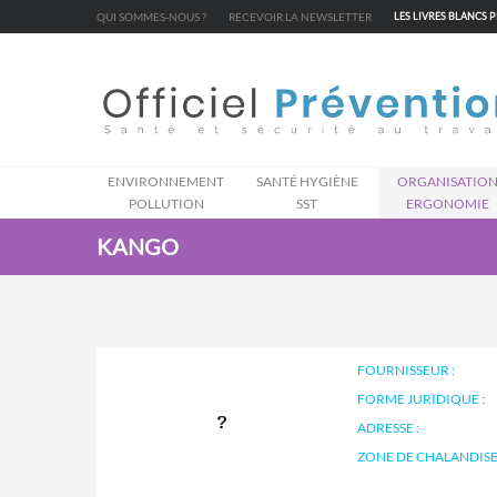
Cookies management panel
QUI SOMMES-NOUS ?
RECEVOIR LA NEWSLETTER
LES LIVRES BLANCS 
ENVIRONNEMENT
SANTÉ HYGIÈNE
ORGANISATIO
POLLUTION
SST
ERGONOMIE
KANGO
FOURNISSEUR :
FORME JURIDIQUE :
ADRESSE :
ZONE DE CHALANDISE 