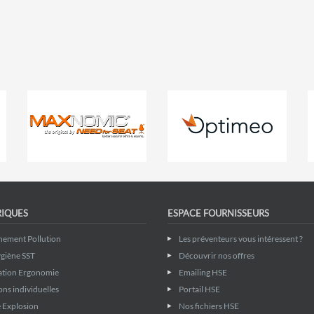
RIQUES
ESPACE FOURNISSEURS
nement Pollution
Les préventeurs vous intéressent ?
giène SST
Découvrir nos offres
ation Ergonomie
Emailing HSE
ons individuelles
Portail HSE
 Explosion
Nos fichiers HSE