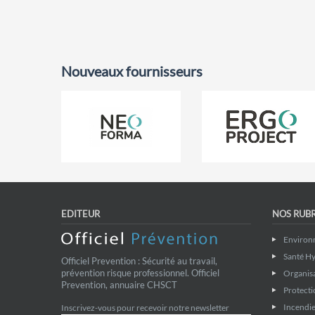
Nouveaux fournisseurs
EDITEUR
NOS RUB
Environ
Santé Hy
Officiel Prevention : Sécurité au travail,
prévention risque professionnel. Officiel
Organis
Prevention, annuaire CHSCT
Protecti
Incendie
Inscrivez-vous pour recevoir notre newsletter