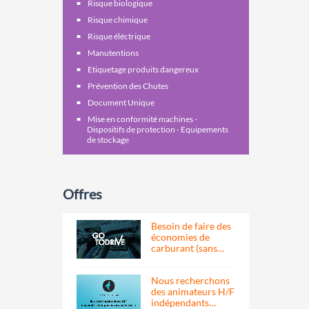
Risque biologique
Risque chimique
Risque éléctrique
Manutentions
Etiquetage produits dangereux
Prévention des Chutes
Document Unique
Mise en conformité machines -
Dispositifs de protection - Equipements
de stockage
Offres
Besoin de faire des
économies de
carburant (sans…
Nous recherchons
des animateurs H/F
indépendants…