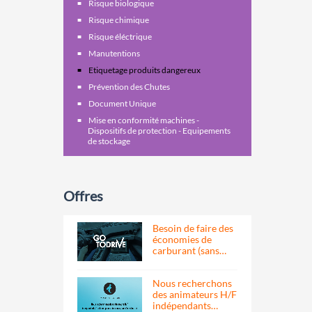
Risque biologique
Risque chimique
Risque éléctrique
Manutentions
Etiquetage produits dangereux
Prévention des Chutes
Document Unique
Mise en conformité machines -
Dispositifs de protection - Equipements
de stockage
Offres
Besoin de faire des
économies de
carburant (sans…
Nous recherchons
des animateurs H/F
indépendants…