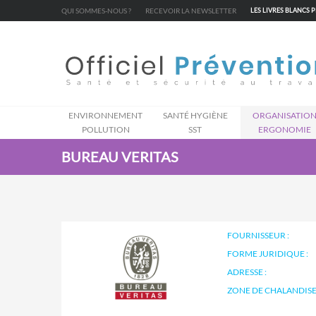
Cookies management panel
QUI SOMMES-NOUS ?
RECEVOIR LA NEWSLETTER
LES LIVRES BLANCS 
ENVIRONNEMENT
SANTÉ HYGIÈNE
ORGANISATIO
POLLUTION
SST
ERGONOMIE
BUREAU VERITAS
FOURNISSEUR :
FORME JURIDIQUE :
ADRESSE :
ZONE DE CHALANDISE 