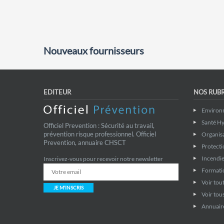
Nouveaux fournisseurs
EDITEUR
NOS RUB
Environ
Santé Hy
Officiel Prevention : Sécurité au travail,
prévention risque professionnel. Officiel
Organis
Prevention, annuaire CHSCT
Protecti
Incendie
Inscrivez-vous pour recevoir notre newsletter
Formati
Voir tout
JE M'INSCRIS
Voir tous
Annuaire