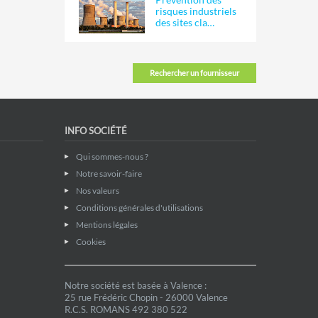
risques industriels
des sites cla…
Rechercher un fournisseur
INFO SOCIÉTÉ
Qui sommes-nous ?
Notre savoir-faire
Nos valeurs
Conditions générales d'utilisations
Mentions légales
Cookies
Notre société est basée à Valence :
25 rue Frédéric Chopin - 26000 Valence
R.C.S. ROMANS 492 380 522