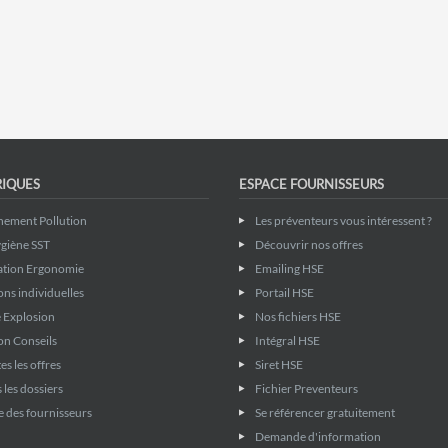
RIQUES
ESPACE FOURNISSEURS
nement Pollution
Les préventeurs vous intéressent ?
giène SST
Découvrir nos offres
ation Ergonomie
Emailing HSE
ons individuelles
Portail HSE
 Explosion
Nos fichiers HSE
on Conseils
Intégral HSE
es les offres
Siret HSE
 les dossiers
Fichier Preventeurs
 des fournisseurs
Se référencer gratuitement
Demande d'information