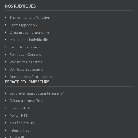
NOS RUBRIQUES
Environnement Pollution
Santé Hygiène SST
Organisation Ergonomie
Protections individuelles
Incendie Explosion
Formation Conseils
Voir toutes les offres
Voir tous les dossiers
Annuaire des fournisseurs
ESPACE FOURNISSEURS
Les préventeurs vous intéressent ?
Découvrir nos offres
Emailing HSE
Portail HSE
Nos fichiers HSE
Intégral HSE
Siret HSE