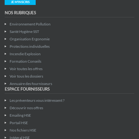
JE M'INSCRIS
NOS RUBRIQUES
Environnement Pollution
Santé Hygiène SST
Organisation Ergonomie
Protections individuelles
Incendie Explosion
Formation Conseils
Voir toutes les offres
Voir tous les dossiers
Annuaire des fournisseurs
ESPACE FOURNISSEURS
Les préventeurs vous intéressent ?
Découvrir nos offres
Emailing HSE
Portail HSE
Nos fichiers HSE
Intégral HSE