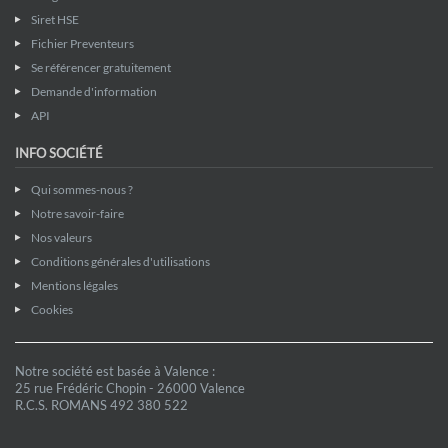
Siret HSE
Fichier Preventeurs
Se référencer gratuitement
Demande d'information
API
INFO SOCIÉTÉ
Qui sommes-nous ?
Notre savoir-faire
Nos valeurs
Conditions générales d'utilisations
Mentions légales
Cookies
Notre société est basée à Valence :
25 rue Frédéric Chopin - 26000 Valence
R.C.S. ROMANS 492 380 522