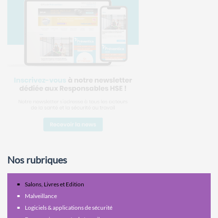
Nos rubriques
Salons, Livres et Edition
Malveillance
Logiciels & applications de sécurité