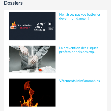
Dossiers
Ne laissez pas vos batteries
devenir un danger !
La prévention des risques
professionnels des exp…
Vêtements ininflammables