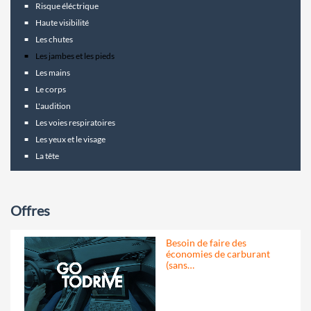
Risque éléctrique
Haute visibilité
Les chutes
Les jambes et les pieds
Les mains
Le corps
L'audition
Les voies respiratoires
Les yeux et le visage
La tête
Offres
Besoin de faire des
économies de carburant
(sans…