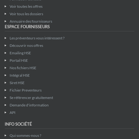
Voir toutes les offres
Voir tous les dossiers
Annuaire des fournisseurs
ESPACE FOURNISSEURS
Les préventeurs vous intéressent ?
Découvrir nos offres
Emailing HSE
Portail HSE
Nos fichiers HSE
Intégral HSE
Siret HSE
Fichier Preventeurs
Se référencer gratuitement
Demande d'information
API
INFO SOCIÉTÉ
Qui sommes-nous ?