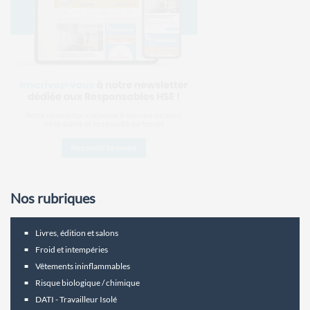
Nos rubriques
Livres, édition et salons
Froid et intempéries
Vêtements ininflammables
Risque biologique / chimique
DATI - Travailleur Isolé