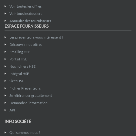
Voir toutes les offres
Voir tous les dossiers
Annuaire des fournisseurs
ESPACE FOURNISSEURS
Les préventeurs vous intéressent ?
Découvrir nos offres
Emailing HSE
Portail HSE
Nos fichiers HSE
Intégral HSE
Siret HSE
Fichier Preventeurs
Se référencer gratuitement
Demande d'information
API
INFO SOCIÉTÉ
Qui sommes-nous ?