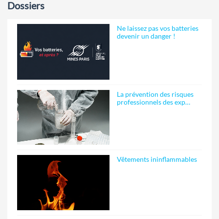
Dossiers
Ne laissez pas vos batteries
devenir un danger !
La prévention des risques
professionnels des exp…
Vêtements ininflammables