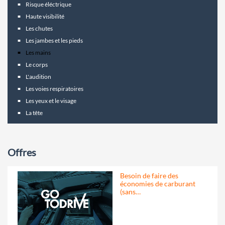
Risque éléctrique
Haute visibilité
Les chutes
Les jambes et les pieds
Les mains
Le corps
L'audition
Les voies respiratoires
Les yeux et le visage
La tête
Offres
Besoin de faire des
économies de carburant
(sans…