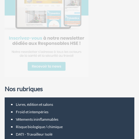
Nos rubriques
Livres, édition et salons
Froid et intempéries
Vêtements ininflammables
Risque biologique / chimique
DATI - Travailleur Isolé