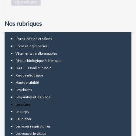
Nos rubriques
Livres, édition et salons
Froid et intempéries
Vêtements ininflammables
Risque biologique / chimique
DATI - Travailleur Isolé
Risque éléctrique
Haute visibilité
Les chutes
Les jambes et les pieds
Les mains
Le corps
L'audition
Les voies respiratoires
Les yeux et le visage