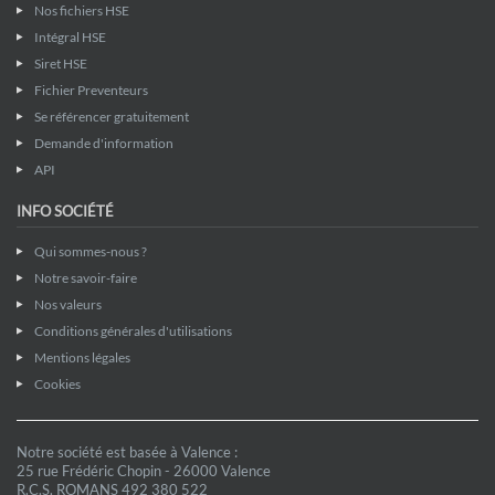
Nos fichiers HSE
Intégral HSE
Siret HSE
Fichier Preventeurs
Se référencer gratuitement
Demande d'information
API
INFO SOCIÉTÉ
Qui sommes-nous ?
Notre savoir-faire
Nos valeurs
Conditions générales d'utilisations
Mentions légales
Cookies
Notre société est basée à Valence :
25 rue Frédéric Chopin - 26000 Valence
R.C.S. ROMANS 492 380 522