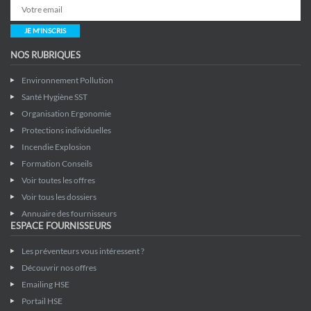
JE M'INSCRIS
NOS RUBRIQUES
Environnement Pollution
Santé Hygiène SST
Organisation Ergonomie
Protections individuelles
Incendie Explosion
Formation Conseils
Voir toutes les offres
Voir tous les dossiers
Annuaire des fournisseurs
ESPACE FOURNISSEURS
Les préventeurs vous intéressent ?
Découvrir nos offres
Emailing HSE
Portail HSE