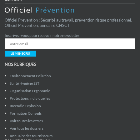
Officiel Prevention : Sécurité au travail, prévention risque professionnel.
Officiel Prevention, annuaire CHSCT
Inscrivez-vous pour recevoir notre newsletter
JE M'INSCRIS
NOS RUBRIQUES
Environnement Pollution
Santé Hygiène SST
Organisation Ergonomie
Protections individuelles
Incendie Explosion
Formation Conseils
Voir toutes les offres
Voir tous les dossiers
Annuaire des fournisseurs