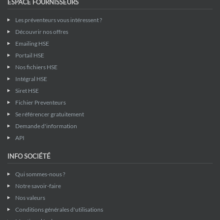
ESPACE FOURNISSEURS
Les préventeurs vous intéressent ?
Découvrir nos offres
Emailing HSE
Portail HSE
Nos fichiers HSE
Intégral HSE
Siret HSE
Fichier Preventeurs
Se référencer gratuitement
Demande d'information
API
INFO SOCIÉTÉ
Qui sommes-nous ?
Notre savoir-faire
Nos valeurs
Conditions générales d'utilisations