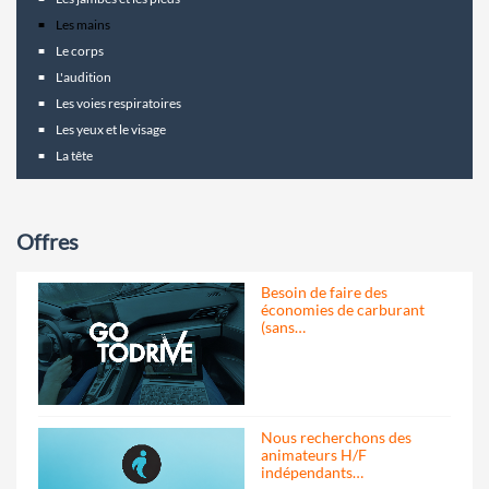
Les mains
Le corps
L'audition
Les voies respiratoires
Les yeux et le visage
La tête
Offres
Besoin de faire des
économies de carburant
(sans…
Nous recherchons des
animateurs H/F
indépendants…