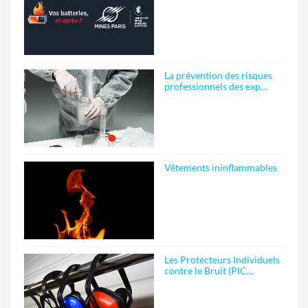
La prévention des risques
professionnels des exp…
Vêtements ininflammables
Les Protecteurs Individuels
contre le Bruit (PIC…