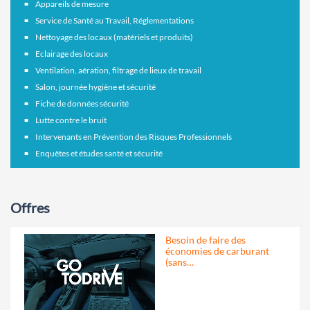
Appareils de mesure
Service de Santé au Travail, Réglementations
Nettoyage des locaux (matériels et produits)
Eclairage des locaux
Ventilation, aération, filtrage de lieux de travail
Salon, journée hygiène et sécurité
Fiche de données sécurité
Lutte contre le bruit
Intervenants en Prévention des Risques Professionnels
Enquêtes et études santé et sécurité
Offres
Besoin de faire des
économies de carburant
(sans…