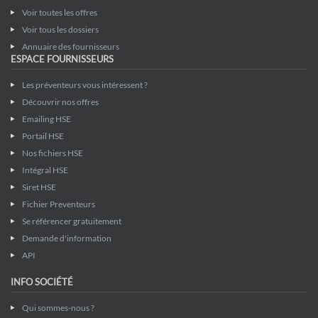
Voir toutes les offres
Voir tous les dossiers
Annuaire des fournisseurs
ESPACE FOURNISSEURS
Les préventeurs vous intéressent ?
Découvrir nos offres
Emailing HSE
Portail HSE
Nos fichiers HSE
Intégral HSE
Siret HSE
Fichier Preventeurs
Se référencer gratuitement
Demande d'information
API
INFO SOCIÉTÉ
Qui sommes-nous ?