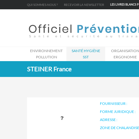
Cookies management panel
QUI SOMMES-NOUS ?
RECEVOIR LA NEWSLETTER
LES LIVRES BLANCS 
ENVIRONNEMENT
SANTÉ HYGIÈNE
ORGANISATIO
POLLUTION
SST
ERGONOMIE
STEINER France
FOURNISSEUR :
FORME JURIDIQUE :
ADRESSE :
ZONE DE CHALANDISE 