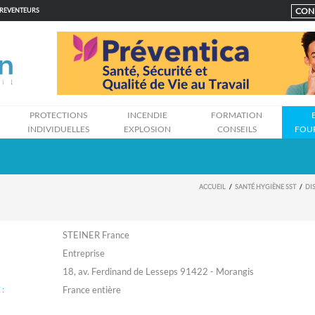
CON
PREVENTEURS
N
PROTECTIONS
INCENDIE
FORMATION
INDIVIDUELLES
EXPLOSION
CONSEILS
FOU
ACCUEIL
SANTÉ HYGIÈNE SST
DIS
STEINER France
Entreprise
18, av. Ferdinand de Lesseps 91422 - Morangis
: