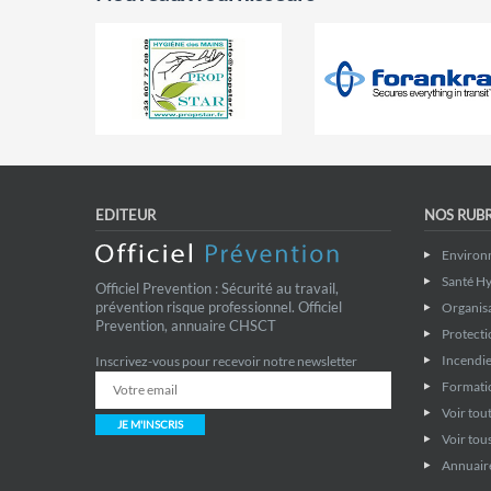
EDITEUR
NOS RUB
Environ
Santé Hy
Officiel Prevention : Sécurité au travail,
prévention risque professionnel. Officiel
Organis
Prevention, annuaire CHSCT
Protecti
Incendie
Inscrivez-vous pour recevoir notre newsletter
Formati
Voir tout
JE M'INSCRIS
Voir tous
Annuaire