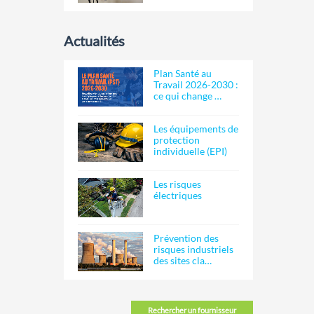
Actualités
Plan Santé au
Travail 2026-2030 :
ce qui change …
Les équipements de
protection
individuelle (EPI)
Les risques
électriques
Prévention des
risques industriels
des sites cla…
Rechercher un fournisseur