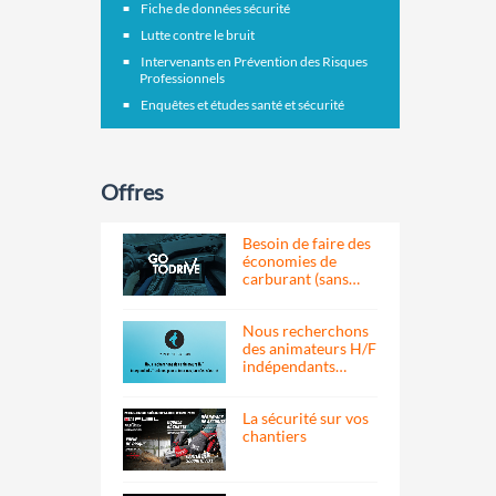
Fiche de données sécurité
Lutte contre le bruit
Intervenants en Prévention des Risques
Professionnels
Enquêtes et études santé et sécurité
Offres
Besoin de faire des
économies de
carburant (sans…
Nous recherchons
des animateurs H/F
indépendants…
La sécurité sur vos
chantiers