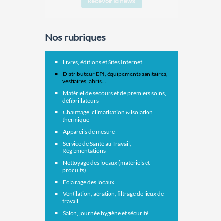
Nos rubriques
Livres, éditions et Sites Internet
Distributeur EPI, équipements sanitaires,
vestiaires, abris...
Matériel de secours et de premiers soins,
défibrillateurs
Chauffage, climatisation & isolation
thermique
Appareils de mesure
Service de Santé au Travail,
Réglementations
Nettoyage des locaux (matériels et
produits)
Eclairage des locaux
Ventilation, aération, filtrage de lieux de
travail
Salon, journée hygiène et sécurité