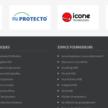
RIQUES
ESPACE FOURNISSEURS
nement Pollution
Les préventeurs vous intéressent ?
giène SST
Découvrir nos offres
ation Ergonomie
Emailing HSE
ons individuelles
Portail HSE
 Explosion
Nos fichiers HSE
on Conseils
Intégral HSE
es les offres
Siret HSE
 les dossiers
Fichier Preventeurs
 des fournisseurs
Se référencer gratuitement