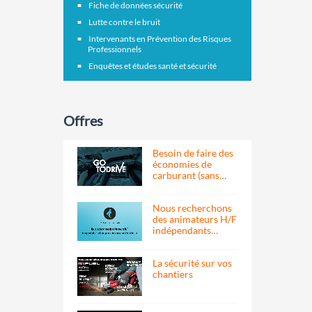
Fiche de données sécurité
Lutte contre le bruit
Intervenants en Prévention des Risques
Professionnels
Enquêtes et études santé et sécurité
Offres
Besoin de faire des
économies de
carburant (sans…
Nous recherchons
des animateurs H/F
indépendants…
La sécurité sur vos
chantiers