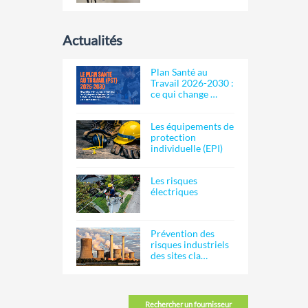
Actualités
Plan Santé au
Travail 2026-2030 :
ce qui change …
Les équipements de
protection
individuelle (EPI)
Les risques
électriques
Prévention des
risques industriels
des sites cla…
Rechercher un fournisseur