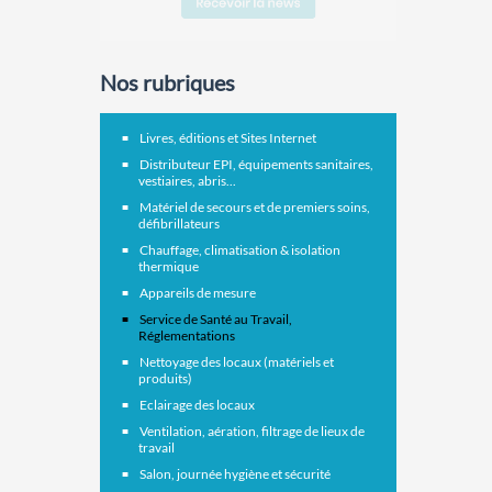
Nos rubriques
Livres, éditions et Sites Internet
Distributeur EPI, équipements sanitaires,
vestiaires, abris...
Matériel de secours et de premiers soins,
défibrillateurs
Chauffage, climatisation & isolation
thermique
Appareils de mesure
Service de Santé au Travail,
Réglementations
Nettoyage des locaux (matériels et
produits)
Eclairage des locaux
Ventilation, aération, filtrage de lieux de
travail
Salon, journée hygiène et sécurité