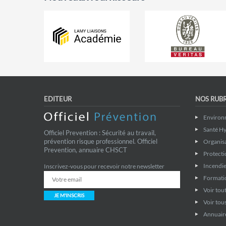
EDITEUR
NOS RUB
Environ
Santé Hy
Officiel Prevention : Sécurité au travail,
prévention risque professionnel. Officiel
Organis
Prevention, annuaire CHSCT
Protecti
Incendie
Inscrivez-vous pour recevoir notre newsletter
Formati
Voir tout
JE M'INSCRIS
Voir tous
Annuaire