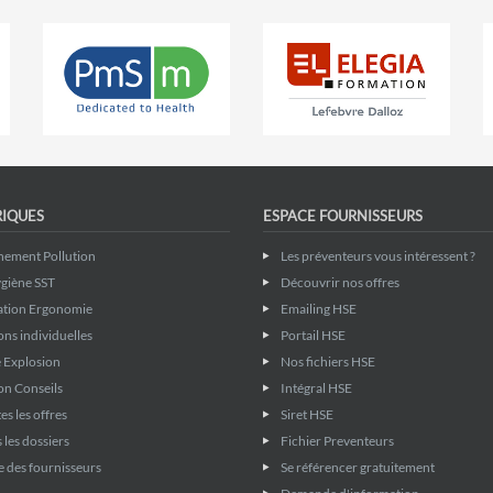
RIQUES
ESPACE FOURNISSEURS
nement Pollution
Les préventeurs vous intéressent ?
giène SST
Découvrir nos offres
ation Ergonomie
Emailing HSE
ons individuelles
Portail HSE
 Explosion
Nos fichiers HSE
on Conseils
Intégral HSE
es les offres
Siret HSE
 les dossiers
Fichier Preventeurs
 des fournisseurs
Se référencer gratuitement