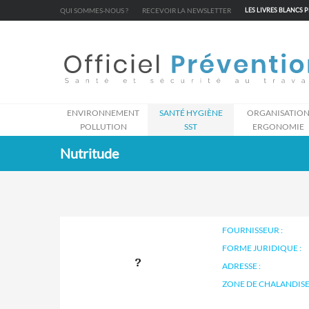
Cookies management panel
QUI SOMMES-NOUS ?
RECEVOIR LA NEWSLETTER
LES LIVRES BLANCS 
ENVIRONNEMENT
SANTÉ HYGIÈNE
ORGANISATIO
POLLUTION
SST
ERGONOMIE
Nutritude
FOURNISSEUR :
FORME JURIDIQUE :
ADRESSE :
ZONE DE CHALANDISE 