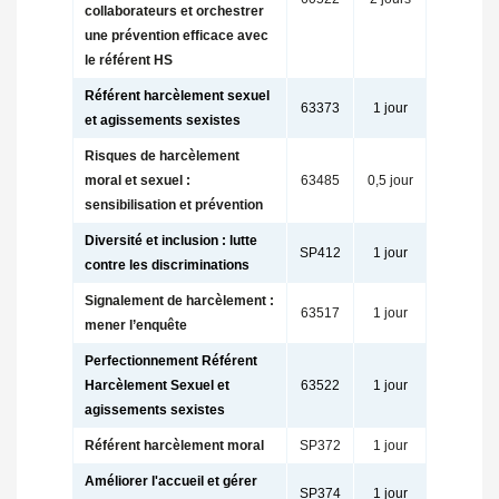
collaborateurs et orchestrer
une prévention efficace avec
le référent HS
Référent harcèlement sexuel
63373
1 jour
et agissements sexistes
Risques de harcèlement
moral et sexuel :
63485
0,5 jour
sensibilisation et prévention
Diversité et inclusion : lutte
SP412
1 jour
contre les discriminations
Signalement de harcèlement :
63517
1 jour
mener l’enquête
Perfectionnement Référent
Harcèlement Sexuel et
63522
1 jour
agissements sexistes
Référent harcèlement moral
SP372
1 jour
Améliorer l'accueil et gérer
SP374
1 jour