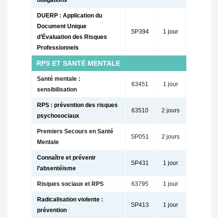
DUERP : Application du
Document Unique
SP394
1 jour
d’Évaluation des Risques
Professionnels
RPS ET SANTÉ MENTALE
Santé mentale :
63451
1 jour
sensibilisation
RPS : prévention des risques
63510
2 jours
psychosociaux
Premiers Secours en Santé
SP051
2 jours
Mentale
Connaître et prévenir
SP431
1 jour
l’absentéisme
Risques sociaux et RPS
63795
1 jour
Radicalisation violente :
SP413
1 jour
prévention