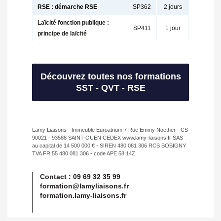
RSE : démarche RSE
SP362
2 jours
Laïcité fonction publique :
SP411
1 jour
principe de laïcité
Découvrez toutes nos formations
SST - QVT - RSE
Lamy Liaisons - Immeuble Euroatrium 7 Rue Emmy Noether - CS
90021 - 93588 SAINT-OUEN CEDEX www.lamy-liaisons.fr SAS
au capital de 14 500 000 € - SIREN 480 081 306 RCS BOBIGNY
TVA FR 55 480 081 306 - code APE 58.14Z
Contact :
09 69 32 35 99
formation@lamyliaisons.fr
formation.lamy-liaisons.fr