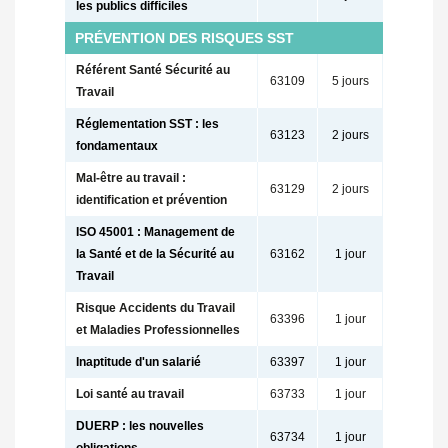
les publics difficiles
PRÉVENTION DES RISQUES SST
Référent Santé Sécurité au
63109
5 jours
Travail
Réglementation SST : les
63123
2 jours
fondamentaux
Mal-être au travail :
63129
2 jours
identification et prévention
ISO 45001 : Management de
la Santé et de la Sécurité au
63162
1 jour
Travail
Risque Accidents du Travail
63396
1 jour
et Maladies Professionnelles
Inaptitude d'un salarié
63397
1 jour
Loi santé au travail
63733
1 jour
DUERP : les nouvelles
63734
1 jour
obligations