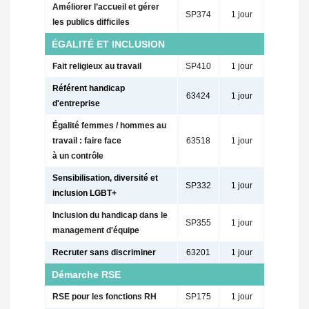
Améliorer l’accueil et gérer
SP374
1 jour
les publics difficiles
ÉGALITÉ ET INCLUSION
Fait religieux au travail
SP410
1 jour
Référent handicap
63424
1 jour
d'entreprise
Égalité femmes / hommes au
travail : faire face
63518
1 jour
à un contrôle
Sensibilisation, diversité et
SP332
1 jour
inclusion LGBT+
Inclusion du handicap dans le
SP355
1 jour
management d'équipe
Recruter sans discriminer
63201
1 jour
Démarche RSE
RSE pour les fonctions RH
SP175
1 jour