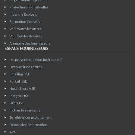
Protections individuelles
Incendie Explosion
Formation Conseils
Voir toutes les offres
Voir tous les dossiers
Annuaire des fournisseurs
ESPACE FOURNISSEURS
Les préventeurs vous intéressent ?
Découvrir nos offres
Emailing HSE
Portail HSE
Nos fichiers HSE
Intégral HSE
Siret HSE
Fichier Preventeurs
Se référencer gratuitement
Demande d'information
API