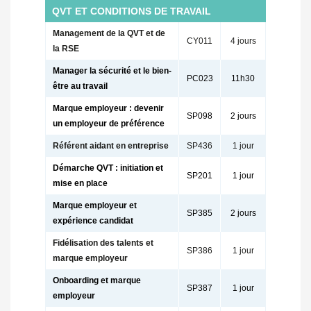
QVT ET CONDITIONS DE TRAVAIL
Management de la QVT et de
CY011
4 jours
la RSE
Manager la sécurité et le bien-
PC023
11h30
être au travail
Marque employeur : devenir
SP098
2 jours
un employeur de préférence
Référent aidant en entreprise
SP436
1 jour
Démarche QVT : initiation et
SP201
1 jour
mise en place
Marque employeur et
SP385
2 jours
expérience candidat
Fidélisation des talents et
SP386
1 jour
marque employeur
Onboarding et marque
SP387
1 jour
employeur