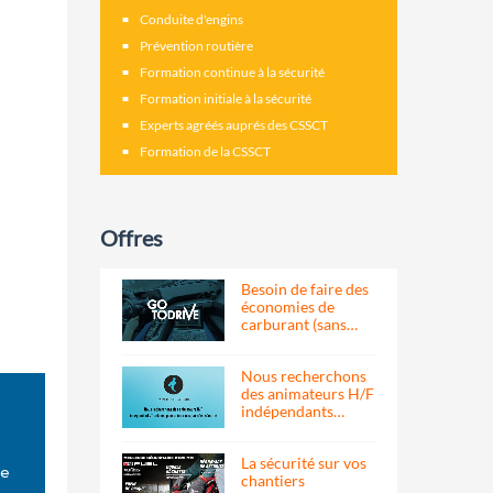
Conduite d'engins
Prévention routière
Formation continue à la sécurité
Formation initiale à la sécurité
Experts agréés auprés des CSSCT
Formation de la CSSCT
Offres
Besoin de faire des
économies de
carburant (sans…
Nous recherchons
des animateurs H/F
indépendants…
La sécurité sur vos
ée
chantiers