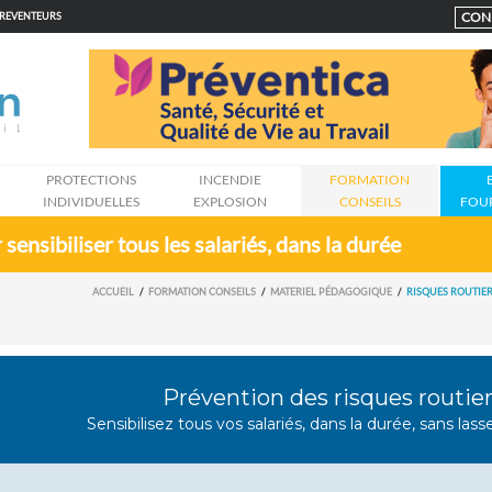
CON
PREVENTEURS
N
PROTECTIONS
INCENDIE
FORMATION
INDIVIDUELLES
EXPLOSION
CONSEILS
FOU
sensibiliser tous les salariés, dans la durée
ACCUEIL
FORMATION CONSEILS
MATERIEL PÉDAGOGIQUE
RISQUES ROUTIER
Prévention des risques routie
Sensibilisez tous vos salariés, dans la durée, sans lasse