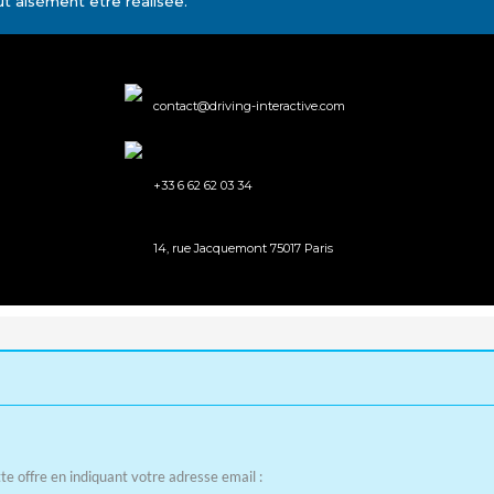
t aisément être réalisée.
contact@driving-interactive.com
+33 6 62 62 03 34
14, rue Jacquemont 75017 Paris
e offre en indiquant votre adresse email :