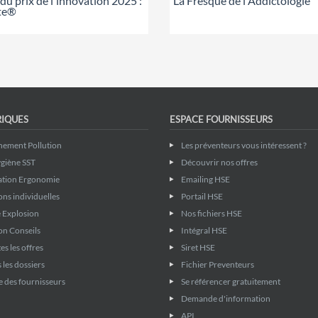
du prix de l'innovation 2025 :
La Fresque de l'Addictologie
te®
RIQUES
ESPACE FOURNISSEURS
nement Pollution
Les préventeurs vous intéressent ?
giène SST
Découvrir nos offres
ation Ergonomie
Emailing HSE
ons individuelles
Portail HSE
 Explosion
Nos fichiers HSE
on Conseils
Intégral HSE
es les offres
Siret HSE
 les dossiers
Fichier Preventeurs
 des fournisseurs
Se référencer gratuitement
Demande d'information
API