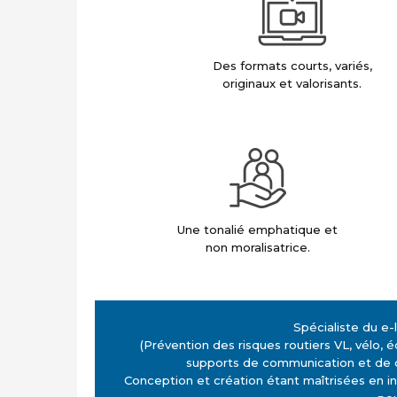
Des formats courts, variés,
originaux et valorisants.
Une tonalié emphatique et
non moralisatrice.
Spécialiste du e-
(Prévention des risques routiers VL, vélo, é
supports de communication et de 
Conception et création étant maîtrisées en in