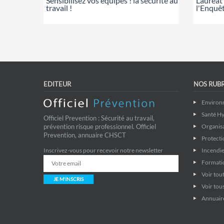
Sensibilisez vos équipes ! la sécurité au
Lauréat 
travail !
l'Enquê
EDITEUR
NOS RUB
Environ
Santé Hy
Officiel Prevention : Sécurité au travail,
prévention risque professionnel. Officiel
Organis
Prevention, annuaire CHSCT
Protecti
Inscrivez-vous pour recevoir notre newsletter
Incendie
Formati
Voir tout
JE M'INSCRIS
Voir tous
Annuaire