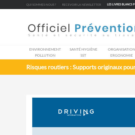
Cookies management panel
QUI SOMMES-NOUS ?
RECEVOIR LA NEWSLETTER
LES LIVRES BLANCS 
ENVIRONNEMENT
SANTÉ HYGIÈNE
ORGANISATIO
POLLUTION
SST
ERGONOMIE
Risques routiers : Supports originaux pour 