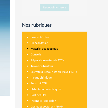
Nos rubriques
Livres et édition
Fiches Métier
Materiel pédagogique
Conseils
Réparation matériels ATEX
Travail en hauteur
Sauveteur Secouriste du Travail (SST)
Risque chimique
Sécurité BTP
Habilitations électriques
Port des EPI
Incendie - Explosion
Gestes et postures - PRAP