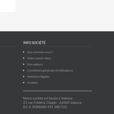
INFO SOCIÉTÉ
Qui sommes-nous ?
Notre savoir-faire
Nos valeurs
Conditions générales d'utilisations
Mentions légales
Cookies
Notre société est basée à Valence :
25 rue Frédéric Chopin - 26000 Valence
R.C.S. ROMANS 492 380 522