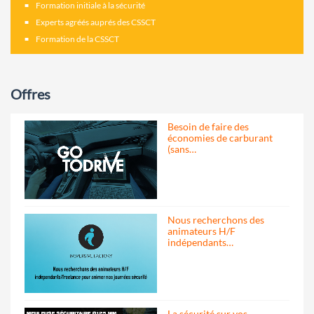
Formation initiale à la sécurité
Experts agréés auprés des CSSCT
Formation de la CSSCT
Offres
Besoin de faire des
économies de carburant
(sans…
Nous recherchons des
animateurs H/F
indépendants…
La sécurité sur vos