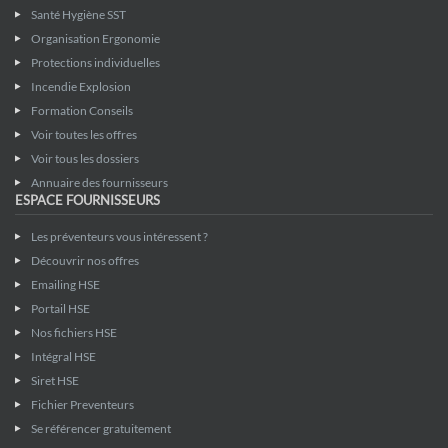
Santé Hygiène SST
Organisation Ergonomie
Protections individuelles
Incendie Explosion
Formation Conseils
Voir toutes les offres
Voir tous les dossiers
Annuaire des fournisseurs
ESPACE FOURNISSEURS
Les préventeurs vous intéressent ?
Découvrir nos offres
Emailing HSE
Portail HSE
Nos fichiers HSE
Intégral HSE
Siret HSE
Fichier Preventeurs
Se référencer gratuitement