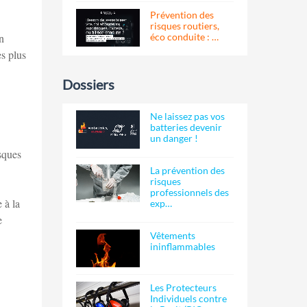
Prévention des
risques routiers,
éco conduite : …
n
es plus
Dossiers
Ne laissez pas vos
batteries devenir
un danger !
isques
La prévention des
risques
professionnels des
 à la
exp…
e
Vêtements
ininflammables
Les Protecteurs
Individuels contre