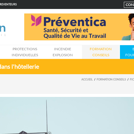
CON
PREVENTEURS
N
PROTECTIONS
INCENDIE
FORMATION
INDIVIDUELLES
EXPLOSION
CONSEILS
FOU
ans l'hôtellerie
ACCUEIL
FORMATION CONSEILS
FI