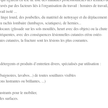
s par des facteurs liés à l'organisation du travail : horaires de travail,
il isolé ...
 linge lourd, des poubelles, du matériel de nettoyage et du déplacement
u rachis lombaire (lumbagos, sciatiques), de hernies...
 locaux (glissade sur les sols mouillés, heurt avec des objets) ou la chute
fréquentes, avec des conséquences lésionnelles cutanées et/ou ostéo-
laies cutanées, la fracture sont les lésions les plus courantes.
étergents et produits d’entretien divers, spécialisés par utilisation :
baignoires, lavabos...) de toutes souillures visibles
ns lustrantes ou brillantes, ...)
strants pour le mobilier,
des surfaces.