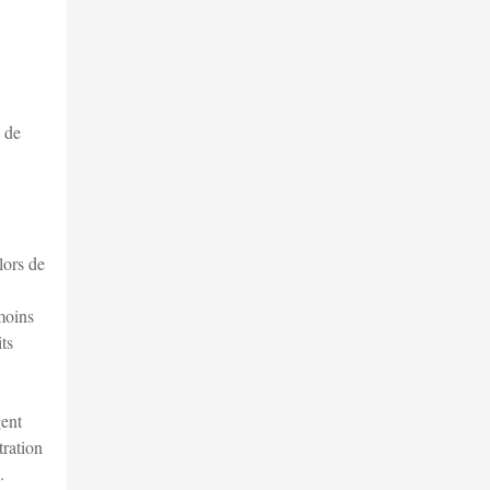
e de
lors de
moins
ts
gent
tration
.