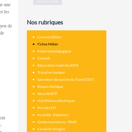
ar une
r les
Nos rubriques
oyen de
 de
Livres et édition
Fiches Métier
Materiel pédagogique
Conseils
Réparation matériels ATEX
Travail en hauteur
Sauveteur Secouriste du Travail (SST)
Risque chimique
Sécurité BTP
Habilitations électriques
Port des EPI
Incendie - Explosion
ent
Gestes et postures - PRAP
,
Conduite d'engins
e