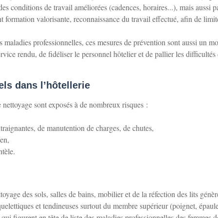
conditions de travail améliorées (cadences, horaires...), mais aussi p
formation valorisante, reconnaissance du travail effectué, afin de limite
es maladies professionnelles, ces mesures de prévention sont aussi un m
vice rendu, de fidéliser le personnel hôtelier et de pallier les difficultés
ls dans l’hôtellerie
de nettoyage sont exposés à de nombreux risques :
ontraignantes, de manutention de charges, de chutes,
ien,
ntèle.
toyage des sols, salles de bains, mobilier et de la réfection des lits génèr
-squelettiques et tendineuses surtout du membre supérieur (poignet, épaule
 qui figurent en tête de liste des maladies professionnelles des femmes d