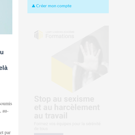
Créer mon compte
du
elà
 soumis
, au-
et par