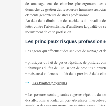
des aménagements des chambres plus ergonomiques, des 
démarche de gestion des ressources humaines associant 
éléments générateurs de stress professionnel.
Au delà de la diminution des accidents du travail et d
lutter contre l’absentéisme, d’améliorer la qualité du ser
recrutement de cette profession.
Les principaux risques professionne
Les agents qui effectuent des activités de ménage et 
• physiques du fait de gestes répétitifs, de postures c
• chimiques du fait de l’utilisation de produits d’entret
• mais aussi violences du fait de la proximité de la clie
Les risques physiques
• Les postures contraignantes et gestes répétitifs du net
des affections articulaires, péri-articulaires, musculo
coude) et des genoux (travail en position agenouillée),