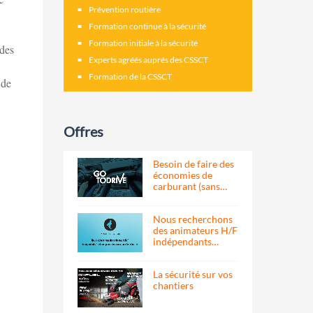
Prévention routière
Formation continue à la sécurité
Formation initiale à la sécurité
 des
Experts agréés auprés des CSSCT
Formation de la CSSCT
 de
Offres
Besoin de faire des
économies de
carburant (sans…
Nous recherchons
des animateurs H/F
indépendants…
La sécurité sur vos
chantiers