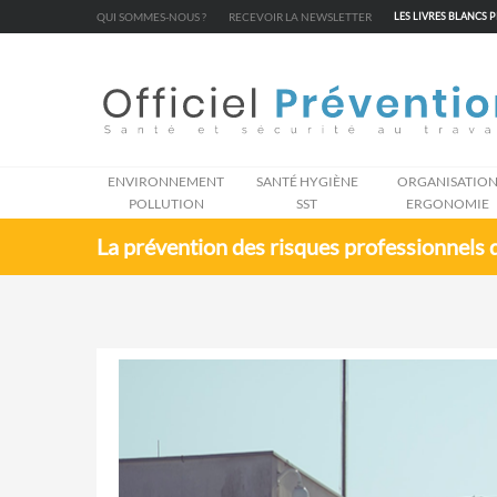
Cookies management panel
QUI SOMMES-NOUS ?
RECEVOIR LA NEWSLETTER
LES LIVRES BLANCS 
ENVIRONNEMENT
SANTÉ HYGIÈNE
ORGANISATIO
POLLUTION
SST
ERGONOMIE
La prévention des risques professionnels d