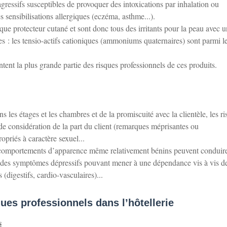
gressifs susceptibles de provoquer des intoxications par inhalation ou
s sensibilisations allergiques (eczéma, asthme...).
dique protecteur cutané et sont donc tous des irritants pour la peau avec u
s : les tensio-actifs cationiques (ammoniums quaternaires) sont parmi l
ntent la plus grande partie des risques professionnels de ces produits.
ns les étages et les chambres et de la promiscuité avec la clientèle, les r
de considération de la part du client (remarques méprisantes ou
priés à caractère sexuel...
s comportements d’apparence même relativement bénins peuvent conduire
, des symptômes dépressifs pouvant mener à une dépendance vis à vis d
 (digestifs, cardio-vasculaires)...
ues professionnels dans l’hôtellerie
s