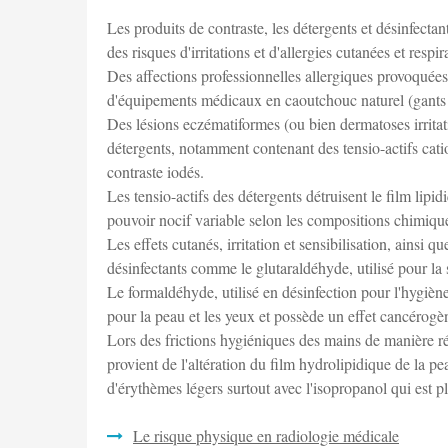
Les produits de contraste, les détergents et désinfecta
des risques d'irritations et d'allergies cutanées et respir
Des affections professionnelles allergiques provoquées p
d'équipements médicaux en caoutchouc naturel (gants 
Des lésions eczématiformes (ou bien dermatoses irritat
détergents, notamment contenant des tensio-actifs cat
contraste iodés.
Les tensio-actifs des détergents détruisent le film lipi
pouvoir nocif variable selon les compositions chimiqu
Les effets cutanés, irritation et sensibilisation, ainsi qu
désinfectants comme le glutaraldéhyde, utilisé pour la s
Le formaldéhyde, utilisé en désinfection pour l'hygiène du
pour la peau et les yeux et possède un effet cancérogè
Lors des frictions hygiéniques des mains de manière ré
provient de l'altération du film hydrolipidique de la p
d'érythèmes légers surtout avec l'isopropanol qui est plu
Le risque physique en radiologie médicale