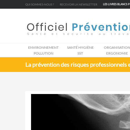
Cookies management panel
QUI SOMMES-NOUS ?
RECEVOIR LA NEWSLETTER
LES LIVRES BLANCS 
ENVIRONNEMENT
SANTÉ HYGIÈNE
ORGANISATIO
POLLUTION
SST
ERGONOMIE
La prévention des risques professionnels 