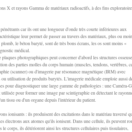
rayons X et rayons Gamma de matériaux radioactifs, à des fins exploratoire
énétrants car ils ont une longueur d'onde très courte inférieures aux
actéristique leur permet de passer au travers des matériaux, plus ou moi
le plomb, le béton baryté, sont de très bons écrans, les os sont moins «
iagnostic médical.
e plaques photographiques peut concerner d'abord les structures osseuse
ation des parties molles du corps humain (muscles, tendons, vertèbres, c
aphie (scanner) ou d'imagerie par résonance magnétique (IRM) avec
 ou utilisation de produits barytés. L'imagerie médicale emploie aussi d
opes pour diagnostiquer une large gamme de pathologies : une Caméra
st utilisée pour former une image par scintigraphie en détectant le rayon
n tissu ou d'un organe depuis l'intérieur du patient.
ns ionisants : ils produisent des excitations dans le matériau traversé 
 des électrons aux atomes qu'ils ionisent. Dans une cellule, ils peuvent r
orps, ils détériorent ainsi les structures cellulaires puis tissulaires,