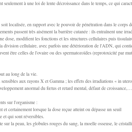
 seulement à une loi de lente décroissance dans le temps, ce qui caract
, soit localisée, en rapport avec le pouvoir de pénétration dans le corps d
ents passent très aisément la barrière cutanée : ils entraînent une irrad
 dose, modifient les fonctions et les structures cellulaires puis tissulair
la division cellulaire, avec parfois une détérioration de l'ADN, qui conti
nt être celles de l'ovaire ou des spermatozoïdes (reprotoxicité par mu
out au long de la vie.
 sensibles aux rayons X et Gamma ; les effets des irradiations « in utero
 développement anormal du fœtus et retard mental, défaut de croissance,…
nts sur l'organisme :
nt et certainement lorsque la dose reçue atteint ou dépasse un seuil
e et qui sont réversibles.
ur la peau, les globules rouges du sang, la moelle osseuse, le cristall