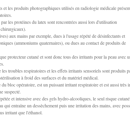
nts et les produits photographiques utilisés en radiologie médicale présen
atoires.
ar les protéines du latex sont rencontrées aussi lors d'utilisation
chirurgicaux).
ives) aux mains par exemple, dues à l'usage répété de désinfectants et
ioniques (ammoniums quaternaires), ou dues au contact de produits de
dique protecteur cutané et sont donc tous des irritants pour la peau avec u
es.
e les troubles respiratoires et les effets irritants sensoriels sont produits p
térilisation à froid des surfaces et du matériel médical.
 bloc opératoire, est un puissant irritant respiratoire et est aussi très ir
ne suspecté.
pétée et intensive avec des gels hydro-alcooliques, le seul risque cutané
eau qui entraîne un dessèchement puis une irritation des mains, avec possi
s irritant que l'éthanol.