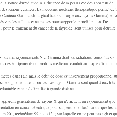
 la source d'irradiation X à distance de la peau avec des appareils de
ter des lésions cutanées. La médecine nucléaire thérapeutique permet de tr
: le Couteau-Gamma chirurgical (radiochirurgie aux rayons Gamma), env
 vers les cellules cancéreuses pour stopper leur prolifération. Des
ur le traitement du cancer de la thyroïde, sont utilisés pour détruire 
s liés aux rayonnements X et Gamma dont les radiations ionisantes sont
ions des équipements ou produits médicaux conduit au risque d'irradiati
.
ètres dans l'air, mais le débit de dose est inversement proportionnel au
avec l'éloignement de la source. Les rayons Gamma sont quant à eux très
redoutable capacité d'irradier à grande distance.
es appareils générateurs de rayons X qui n'émettent un rayonnement que
limentation en courant électrique pour suspendre le flux), tandis que les r
ium 201, technétium 99, iode 131) sur laquelle on ne peut pas agir et q