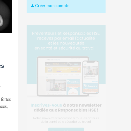
Créer mon compte
es
a
 fortes
nées,