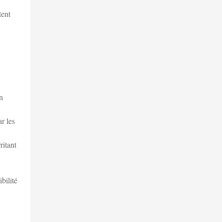
tent
n
ar les
ritant
bilité