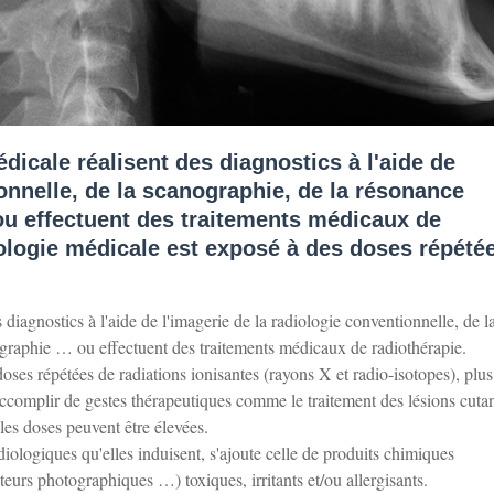
dicale réalisent des diagnostics à l'aide de
ionnelle, de la scanographie, de la résonance
ou effectuent des traitements médicaux de
iologie médicale est exposé à des doses répété
diagnostics à l'aide de l'imagerie de la radiologie conventionnelle, de l
igraphie … ou effectuent des traitements médicaux de radiothérapie.
ses répétées de radiations ionisantes (rayons X et radio-isotopes), plus
 accomplir de gestes thérapeutiques comme le traitement des lésions cuta
s doses peuvent être élevées.
adiologiques qu'elles induisent, s'ajoute celle de produits chimiques
ateurs photographiques …) toxiques, irritants et/ou allergisants.