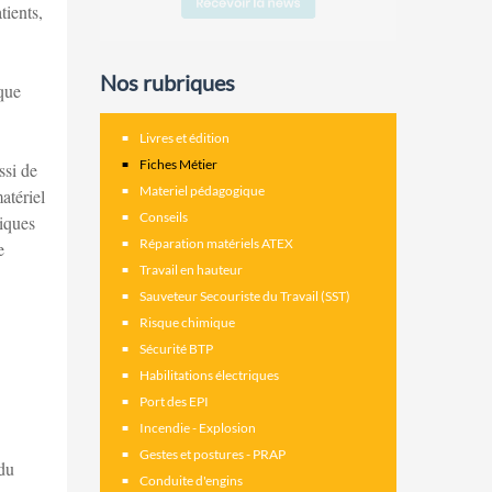
tients,
Nos rubriques
ique
Livres et édition
Fiches Métier
ssi de
Materiel pédagogique
atériel
Conseils
tiques
Réparation matériels ATEX
e
Travail en hauteur
Sauveteur Secouriste du Travail (SST)
Risque chimique
Sécurité BTP
Habilitations électriques
Port des EPI
Incendie - Explosion
Gestes et postures - PRAP
 du
Conduite d'engins