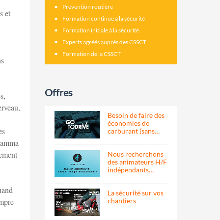
Prévention routière
s et
Formation continue à la sécurité
Formation initiale à la sécurité
Experts agréés auprés des CSSCT
Formation de la CSSCT
ns
Offres
s,
erveau,
Besoin de faire des
économies de
es
carburant (sans…
-Gamma
nement
Nous recherchons
des animateurs H/F
indépendants…
quand
La sécurité sur vos
chantiers
ompre