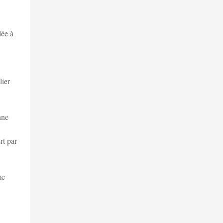
lée à
lier
nne
rt par
me