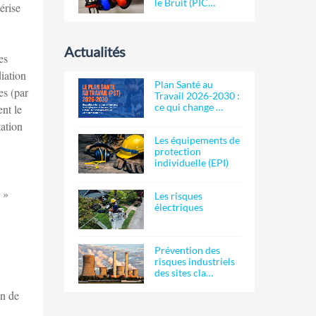
le Bruit (PIC…
érise
Actualités
es
iation
Plan Santé au
es (par
Travail 2026-2030 :
ce qui change …
ent le
tation
Les équipements de
protection
individuelle (EPI)
 »
Les risques
électriques
Prévention des
risques industriels
des sites cla…
in de