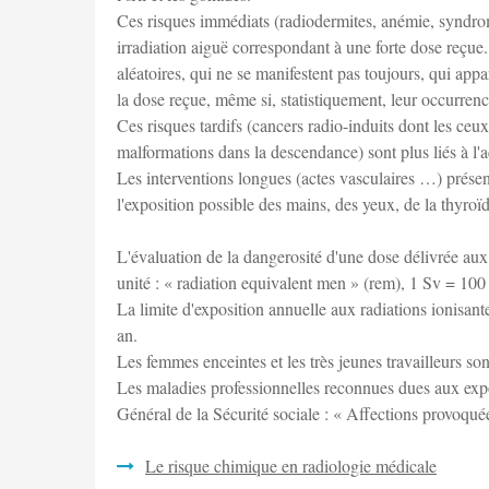
Ces risques immédiats (radiodermites, anémie, syndrome
irradiation aiguë correspondant à une forte dose reçu
aléatoires, qui ne se manifestent pas toujours, qui appa
la dose reçue, même si, statistiquement, leur occurren
Ces risques tardifs (cancers radio-induits dont les ce
malformations dans la descendance) sont plus liés à l'a
Les interventions longues (actes vasculaires …) présen
l'exposition possible des mains, des yeux, de la thyroï
L'évaluation de la dangerosité d'une dose délivrée aux 
unité : « radiation equivalent men » (rem), 1 Sv = 100
La limite d'exposition annuelle aux radiations ionisante
an.
Les femmes enceintes et les très jeunes travailleurs son
Les maladies professionnelles reconnues dues aux ex
Général de la Sécurité sociale : « Affections provoqué
Le risque chimique en radiologie médicale