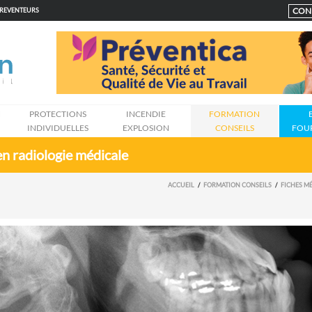
CON
PREVENTEURS
N
PROTECTIONS
INCENDIE
FORMATION
INDIVIDUELLES
EXPLOSION
CONSEILS
FOU
en radiologie médicale
ACCUEIL
FORMATION CONSEILS
FICHES MÉ