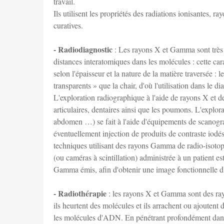
travail.
Ils utilisent les propriétés des radiations ionisantes, 
curatives.
- Radiodiagnostic
: Les rayons X et Gamma sont très p
distances interatomiques dans les molécules : cette car
selon l'épaisseur et la nature de la matière traversée : 
transparents » que la chair, d'où l'utilisation dans le d
L'exploration radiographique à l'aide de rayons X et d
articulaires, dentaires ainsi que les poumons. L'explor
abdomen …) se fait à l'aide d'équipements de scanogr
éventuellement injection de produits de contraste iodés
techniques utilisant des rayons Gamma de radio-isot
(ou caméras à scintillation) administrée à un patient e
Gamma émis, afin d'obtenir une image fonctionnelle d'u
- Radiothérapie
: les rayons X et Gamma sont des rayo
ils heurtent des molécules et ils arrachent ou ajoutent
les molécules d'ADN. En pénétrant profondément dans le c