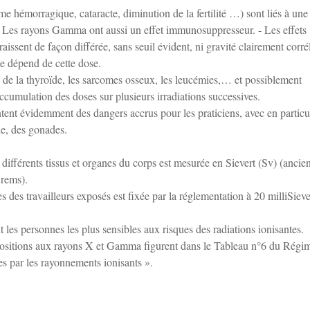
 hémorragique, cataracte, diminution de la fertilité …) sont liés à une
e. Les rayons Gamma ont aussi un effet immunosuppresseur. - Les effets
raissent de façon différée, sans seuil évident, ni gravité clairement corré
ce dépend de cette dose.
ux de la thyroïde, les sarcomes osseux, les leucémies,… et possiblement
ccumulation des doses sur plusieurs irradiations successives.
tent évidemment des dangers accrus pour les praticiens, avec en particu
de, des gonades.
différents tissus et organes du corps est mesurée en Sievert (Sv) (ancie
 rems).
s des travailleurs exposés est fixée par la réglementation à 20 milliSieve
t les personnes les plus sensibles aux risques des radiations ionisantes.
positions aux rayons X et Gamma figurent dans le Tableau n°6 du Régi
es par les rayonnements ionisants ».