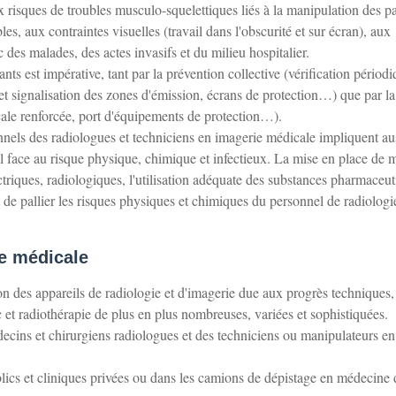
 risques de troubles musculo-squelettiques liés à la manipulation des pa
es, aux contraintes visuelles (travail dans l'obscurité et sur écran), aux
 des malades, des actes invasifs et du milieu hospitalier.
ts est impérative, tant par la prévention collective (vérification périod
n et signalisation des zones d'émission, écrans de protection…) que par la
cale renforcée, port d'équipements de protection…).
nnels des radiologues et techniciens en imagerie médicale impliquent au
l face au risque physique, chimique et infectieux. La mise en place de m
triques, radiologiques, l'utilisation adéquate des substances pharmaceu
 de pallier les risques physiques et chimiques du personnel de radiologi
ie médicale
on des appareils de radiologie et d'imagerie due aux progrès techniques,
c et radiothérapie de plus en plus nombreuses, variées et sophistiquées.
ecins et chirurgiens radiologues et des techniciens ou manipulateurs en
ublics et cliniques privées ou dans les camions de dépistage en médecine