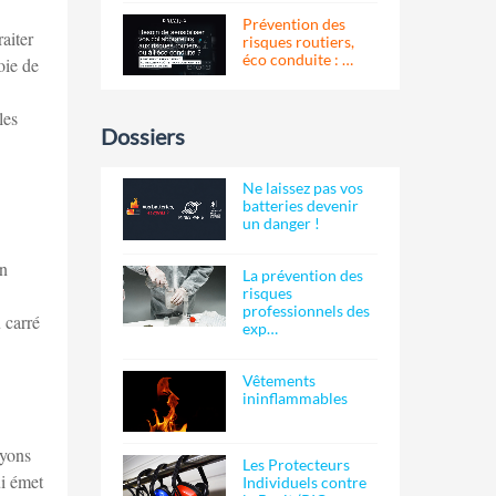
Prévention des
aiter
risques routiers,
éco conduite : …
oie de
les
Dossiers
Ne laissez pas vos
batteries devenir
un danger !
on
La prévention des
risques
professionnels des
 carré
exp…
Vêtements
ininflammables
ayons
Les Protecteurs
ui émet
Individuels contre