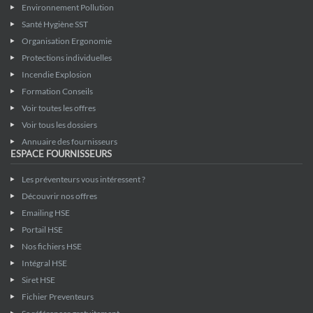
Environnement Pollution
Santé Hygiène SST
Organisation Ergonomie
Protections individuelles
Incendie Explosion
Formation Conseils
Voir toutes les offres
Voir tous les dossiers
Annuaire des fournisseurs
ESPACE FOURNISSEURS
Les préventeurs vous intéressent ?
Découvrir nos offres
Emailing HSE
Portail HSE
Nos fichiers HSE
Intégral HSE
Siret HSE
Fichier Preventeurs