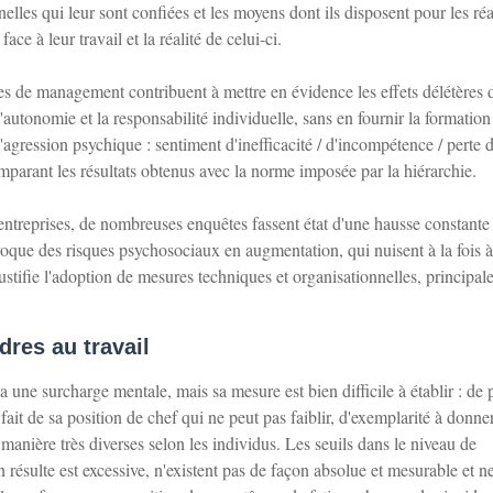
elles qui leur sont confiées et les moyens dont ils disposent pour les réal
ce à leur travail et la réalité de celui-ci.
s de management contribuent à mettre en évidence les effets délétères 
autonomie et la responsabilité individuelle, sans en fournir la formation 
agression psychique : sentiment d'inefficacité / d'incompétence / perte 
comparant les résultats obtenus avec la norme imposée par la hiérarchie.
 entreprises, de nombreuses enquêtes fassent état d'une hausse constante
ovoque des risques psychosociaux en augmentation, qui nuisent à la fois à
i justifie l'adoption de mesures techniques et organisationnelles, principa
res au travail
 a une surcharge mentale, mais sa mesure est bien difficile à établir : de p
 fait de sa position de chef qui ne peut pas faiblir, d'exemplarité à donn
 manière très diverses selon les individus. Les seuils dans le niveau de
n résulte est excessive, n'existent pas de façon absolue et mesurable et n