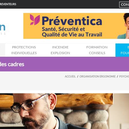
CON
PREVENTEURS
N
PROTECTIONS
INCENDIE
FORMATION
INDIVIDUELLES
EXPLOSION
CONSEILS
FOU
des cadres
ACCUEIL
ORGANISATION ERGONOMIE
PSYCHO