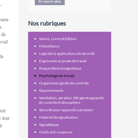
-
burn-
Nos rubriques
s
s de
Salons, Livres et Edition
vail
Malveillance
Logiciels & applications de sécurité
de
Ergonomie au poste de travail
Risque électromagnétique
Psychologie du travail
Organismes agréés de contrôle
Rayonnements
Ventilation, aération, filtrage et appareils
de contrôle d'atmosphère
oit
Sécurité pour appareils à pression
e leur
Materiel de signalisation
à
Signalétique
Outils anti-coupures