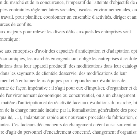
 du marché et de la concurrence, l'impératif de l'atteinte d'objectifs de 
iples contraintes réglementaires sociales, fiscales, environnementales, cr
 travail, pour planifier, coordonner un ensemble d'activités, diriger et a
urces de conflits.
ux majeurs pour relever les divers défis auxquels les entreprises sont
conomique :
 aux entreprises d'avoir des capacités d'anticipation et d'adaptation op
s économiques, les marchés émergents ont obligé les entreprises à se dote
lutions dans leur appareil productif, des modifications dans leur catalog
dans les segments de clientèle desservie, des modifications de leur
ment et à entrainer leurs équipes pour répondre aux évolutions de
sente de façon impérative : il s'agit pour eux d'impulser, d'organiser et d
ons de l'environnement économique ou concurrentiel, ou à un changement
n matière d'anticipation et de réactivité face aux évolutions du marché, b
tion de la charge mentale induite par la formalisation généralisée des pro
 qualité, …), l'adaptation rapide aux nouveaux procédés de fabrication, 
tantes. Ces facteurs déclencheurs de changement créent aussi souvent u
nière d'agir du personnel d'encadrement concerné, changement d'organisa