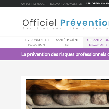
Cookies management panel
QUI SOMMES-NOUS ?
RECEVOIR LA NEWSLETTER
LES LIVRES BLANCS 
ENVIRONNEMENT
SANTÉ HYGIÈNE
ORGANISATIO
POLLUTION
SST
ERGONOMIE
La prévention des risques professionnels 