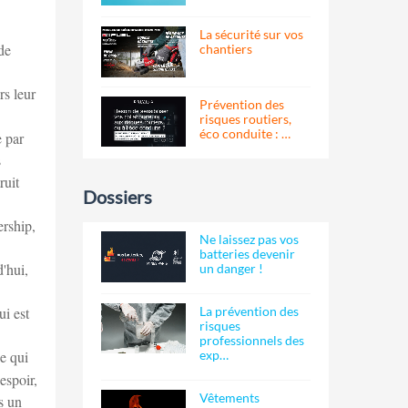
La sécurité sur vos
de
chantiers
rs leur
Prévention des
risques routiers,
éco conduite : …
e par
s
ruit
Dossiers
ership,
Ne laissez pas vos
batteries devenir
d'hui,
un danger !
La prévention des
ui est
risques
professionnels des
exp…
se qui
espoir,
Vêtements
s un