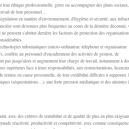
nt leur éthique professionnelle, gérer ou accompagner des plans sociaux,
travail de leur personnel…
égislation en matière d'environnement, d'hygiène et sécurité, aux infrac
inancière sont devenues plus fréquentes au cours de la dernière décennie.
 ne peuvent s'abriter derrière les facteurs de protection des organisation
onsidérables.
echnologies informatiques (micro-ordinateur, téléphone et organisateur
ifs, confère au personnel d'encadrement des activités de gestion, de
nt pas jusqu'alors et augmentent leur charge de travail, notamment à do
es supérieurs face à leurs responsabilités, aux restructurations, licenci
e remise en cause personnelle, de leur crédibilité difficiles à supporter. 
iques (séquestrations…), une forte pression médiatique et des atteintes à
nt, avec des critères de rentabilité et de qualité de plus en plus exigeant
rande réactivité, productivité et compétitivité, avec comme conséquenc