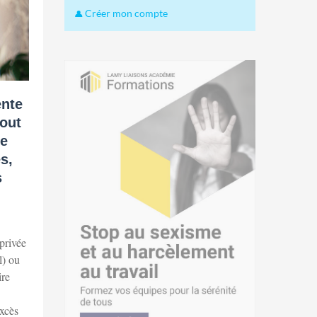
Créer mon compte
ente
tout
de
s,
s
 privée
l) ou
ire
excès