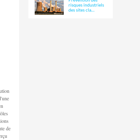
risques industriels
des sites cla…
ution
d'une
en
rôles
sions
nte de
erçu