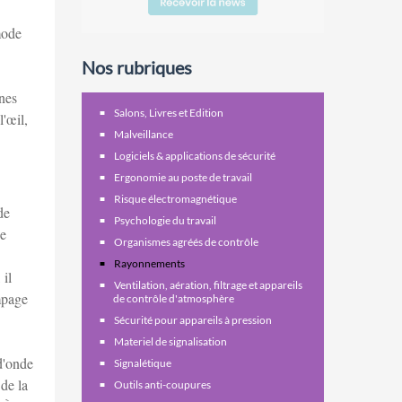
mode
Nos rubriques
nes
Salons, Livres et Edition
l'œil,
Malveillance
Logiciels & applications de sécurité
Ergonomie au poste de travail
Risque électromagnétique
de
Psychologie du travail
ge
Organismes agréés de contrôle
Rayonnements
 il
Ventilation, aération, filtrage et appareils
mpage
de contrôle d'atmosphère
Sécurité pour appareils à pression
Materiel de signalisation
d'onde
Signalétique
 de la
Outils anti-coupures