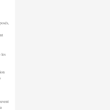
xposés,
nt
 les
ion
s
ouvent
la