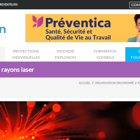
CON
PREVENTEURS
N
PROTECTIONS
INCENDIE
FORMATION
INDIVIDUELLES
EXPLOSION
CONSEILS
FOU
 rayons laser
ACCUEIL
ORGANISATION ERGONOMIE
R