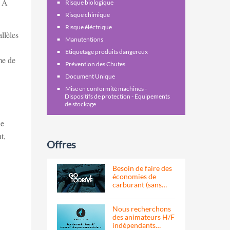
. À
Risque biologique
Risque chimique
Risque éléctrique
llèles
Manutentions
Etiquetage produits dangereux
me de
Prévention des Chutes
Document Unique
Mise en conformité machines -
Dispositifs de protection - Equipements
de stockage
de
t,
Offres
Besoin de faire des
économies de
carburant (sans…
Nous recherchons
des animateurs H/F
indépendants…