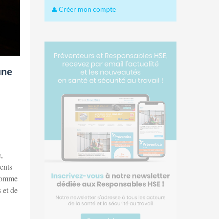
Créer mon compte
une
,
rents
 comme
 et de