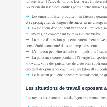
lumière laser à l'aide de miroirs. Les lasers à milieu 
l'extérieur du laser, des lentilles peuvent être utilisées
Les émissions laser produisent un faisceau quasime
et se propage sur de longues distances en ne divergean
La longueur d'ondes peut varier de l'ultraviolet (
millimètre), en comprenant toute la lumière visible.
La durée d'émission peut être extrêmement brève 
considérable concentré dans un temps très court.
L'émission peut être réalisée en impulsions à cade
La puissance correspondant à l'énergie transportée
kilowatts, voire des puissances de crête bien supérieur
émettant des puissances au niveau du kilowatt en conti
Le faisceau peut être concentré spatialement, ce qui 
Les situations de travail exposant 
Les rayons laser sont utilisés de façon croissante dans
dans les machines de bureau (imprimantes, …) et le