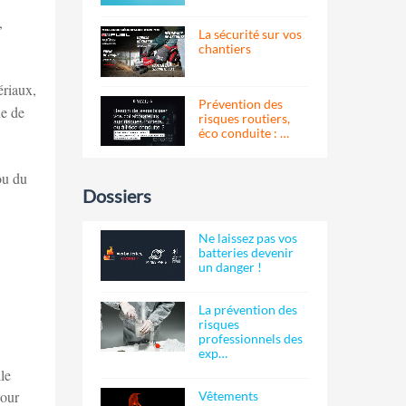
,
La sécurité sur vos
chantiers
ériaux,
Prévention des
ue de
risques routiers,
éco conduite : …
ou du
Dossiers
Ne laissez pas vos
batteries devenir
un danger !
La prévention des
risques
professionnels des
exp…
le
pour
Vêtements