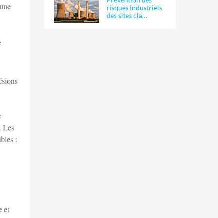
 une
risques industriels
des sites cla…
e
ésions
e
. Les
bles :
 et