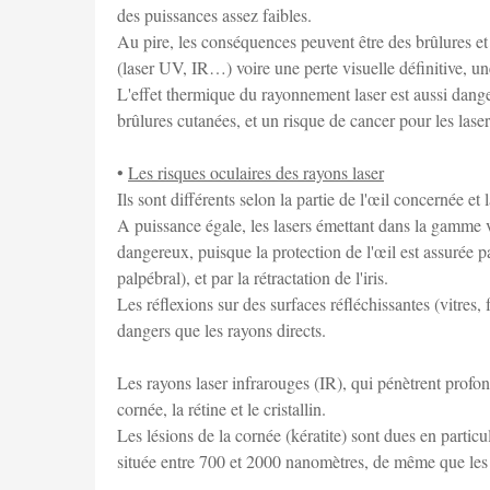
des puissances assez faibles.
Au pire, les conséquences peuvent être des brûlures et d
(laser UV, IR…) voire une perte visuelle définitive, une
L'effet thermique du rayonnement laser est aussi dange
brûlures cutanées, et un risque de cancer pour les las
•
Les risques oculaires des rayons laser
Ils sont différents selon la partie de l'œil concernée e
A puissance égale, les lasers émettant dans la gamme
dangereux, puisque la protection de l'œil est assurée p
palpébral), et par la rétractation de l'iris.
Les réflexions sur des surfaces réfléchissantes (vitres
dangers que les rayons directs.
Les rayons laser infrarouges (IR), qui pénètrent prof
cornée, la rétine et le cristallin.
Les lésions de la cornée (kératite) sont dues en partic
située entre 700 et 2000 nanomètres, de même que les lés