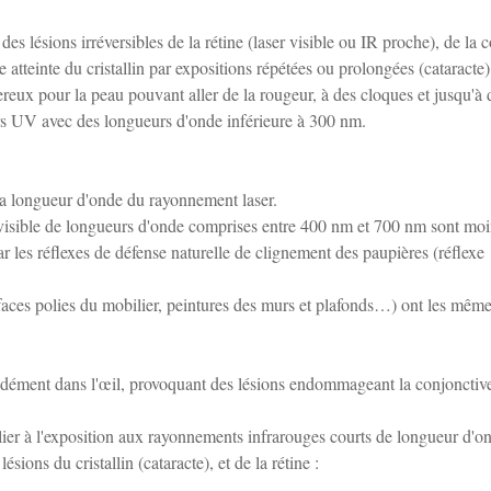
es lésions irréversibles de la rétine (laser visible ou IR proche), de la 
 atteinte du cristallin par expositions répétées ou prolongées (cataracte)
reux pour la peau pouvant aller de la rougeur, à des cloques et jusqu'à 
ers UV avec des longueurs d'onde inférieure à 300 nm.
t la longueur d'onde du rayonnement laser.
 visible de longueurs d'onde comprises entre 400 nm et 700 nm sont mo
ar les réflexes de défense naturelle de clignement des paupières (réflexe
, faces polies du mobilier, peintures des murs et plafonds…) ont les mêm
ondément dans l'œil, provoquant des lésions endommageant la conjonctive
ulier à l'exposition aux rayonnements infrarouges courts de longueur d'o
ions du cristallin (cataracte), et de la rétine :