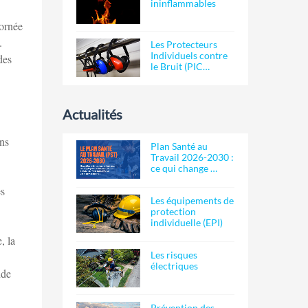
ininflammables
cornée
.
Les Protecteurs
Individuels contre
des
le Bruit (PIC…
Actualités
ins
Plan Santé au
Travail 2026-2030 :
ce qui change …
es
Les équipements de
protection
individuelle (EPI)
, la
Les risques
électriques
nde
Prévention des