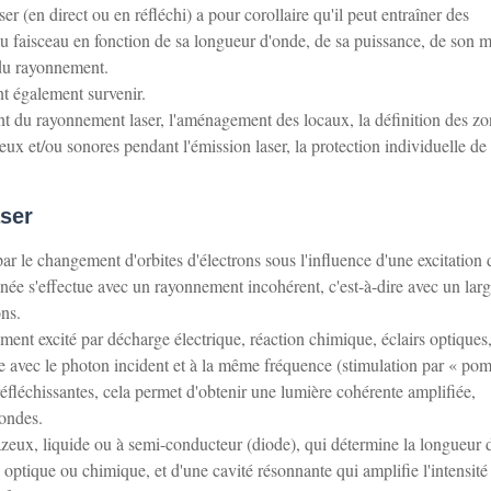
er (en direct ou en réfléchi) a pour corollaire qu'il peut entraîner des
u faisceau en fonction de sa longueur d'onde, de sa puissance, de son 
 du rayonnement.
t également survenir.
 du rayonnement laser, l'aménagement des locaux, la définition des zo
neux et/ou sonores pendant l'émission laser, la protection individuelle de 
ser
r le changement d'orbites d'électrons sous l'influence d'une excitation 
née s'effectue avec un rayonnement incohérent, c'est-à-dire avec un lar
ons.
ent excité par décharge électrique, réaction chimique, éclairs optiques,
e avec le photon incident et à la même fréquence (stimulation par « po
éfléchissantes, cela permet d'obtenir une lumière cohérente amplifiée,
'ondes.
azeux, liquide ou à semi-conducteur (diode), qui détermine la longueur 
e, optique ou chimique, et d'une cavité résonnante qui amplifie l'intensité