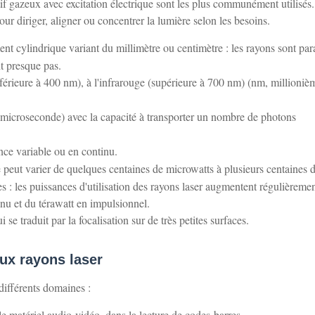
actif gazeux avec excitation électrique sont les plus communément utilisés
 pour diriger, aligner ou concentrer la lumière selon les besoins.
nt cylindrique variant du millimètre ou centimètre : les rayons sont para
t presque pas.
inférieure à 400 nm), à l'infrarouge (supérieure à 700 nm) (nm, millioniè
(microseconde) avec la capacité à transporter un nombre de photons
nce variable ou en continu.
 peut varier de quelques centaines de microwatts à plusieurs centaines 
es : les puissances d'utilisation des rayons laser augmentent régulièremen
nu et du térawatt en impulsionnel.
se traduit par la focalisation sur de très petites surfaces.
aux rayons laser
 différents domaines :
 matériel audio-vidéo, dans la lecture de codes-barres,