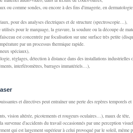
eaux ou comme sondes, ou encore à des fins d'imagerie, en dermatologie
ériaux, pour des analyses électriques et de structure (spectroscopie…),
tre utilisés pour le marquage, la gravure, la soudure ou la découpe de mat
 faisceau est concentrée par focalisation sur une surface très petite (disq
température par un processus thermique rapide.
mineux spéciaux),
logie, réglages, détection à distance dans des installations industrielles 
éments, interféromètres, barrages immatériels…),
laser
issantes et directives peut entraîner une perte des repères temporels et
s, vision altérée, picotements et rougeurs oculaires…), maux de tête,
t la survenue d'accidents du travail occasionnés par une perception visuel
ement qui est largement supérieur à celui provoqué par le soleil, même 