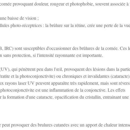
a cornée provoquant douleur, rougeur et photophobie, souvent associée à
 une baisse de vision ;
lules photo-réceptrices : la brûlure sur la rétine, crée une perte de la vu
, IRC) sont susceptibles d'occasionner des brûlures de la cornée. Ces l
sans protection, si l'intensité rayonnante est importante.
 (UV), qui pénètrent peu dans l'œil, provoquent des lésions dans la parti
atite et la photoconjonctivite) ou chroniques et invalidantes (cataracte)
ux rayons laser UV peuvent apparaître très rapidement, mais sont réversi
a photoconjonctivite est une inflammation de la conjonctive. Les effets
a formation d'une cataracte, opacification du cristallin, entrainant une
 peut provoquer des brulures cutanées avec un apport de chaleur intense