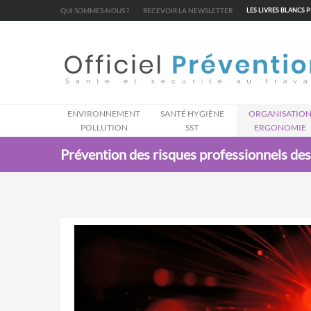
Cookies management panel
QUI SOMMES-NOUS ?
RECEVOIR LA NEWSLETTER
LES LIVRES BLANCS 
ENVIRONNEMENT
SANTÉ HYGIÈNE
ORGANISATIO
POLLUTION
SST
ERGONOMIE
Prévention des risques professionnels des