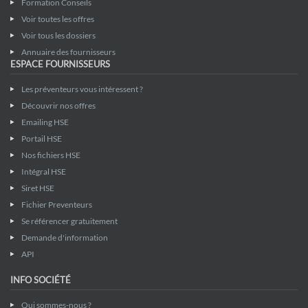
Formation Conseils
Voir toutes les offres
Voir tous les dossiers
Annuaire des fournisseurs
ESPACE FOURNISSEURS
Les préventeurs vous intéressent ?
Découvrir nos offres
Emailing HSE
Portail HSE
Nos fichiers HSE
Intégral HSE
Siret HSE
Fichier Preventeurs
Se référencer gratuitement
Demande d'information
API
INFO SOCIÉTÉ
Qui sommes-nous ?