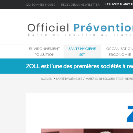
Cookies management panel
QUI SOMMES-NOUS ?
RECEVOIR LA NEWSLETTER
LES LIVRES BLANCS 
ENVIRONNEMENT
SANTÉ HYGIÈNE
ORGANISATIO
POLLUTION
SST
ERGONOMIE
ZOLL est l’une des premières sociétés à r
ACCUEIL
SANTÉ HYGIÈNE SST
MATÉRIEL DE SECOURS ET DE PREMIE