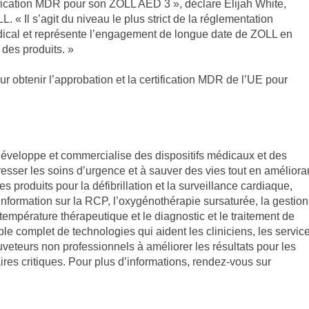
tification MDR pour son ZOLL AED 3 », déclare Elijah White,
 « Il s’agit du niveau le plus strict de la réglementation
dical et représente l’engagement de longue date de ZOLL en
é des produits. »
ur obtenir l’approbation et la certification MDR de l’UE pour
éveloppe et commercialise des dispositifs médicaux et des
gresser les soins d’urgence et à sauver des vies tout en améliora
des produits pour la défibrillation et la surveillance cardiaque,
 d’information sur la RCP, l’oxygénothérapie sursaturée, la gestion
 température thérapeutique et le diagnostic et le traitement de
e complet de technologies qui aident les cliniciens, les servic
veteurs non professionnels à améliorer les résultats pour les
res critiques. Pour plus d’informations, rendez-vous sur