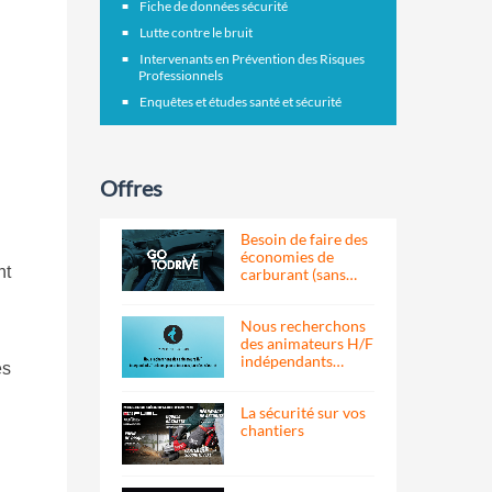
Fiche de données sécurité
Lutte contre le bruit
Intervenants en Prévention des Risques
Professionnels
Enquêtes et études santé et sécurité
Offres
Besoin de faire des
économies de
nt
carburant (sans…
Nous recherchons
des animateurs H/F
indépendants…
es
La sécurité sur vos
chantiers