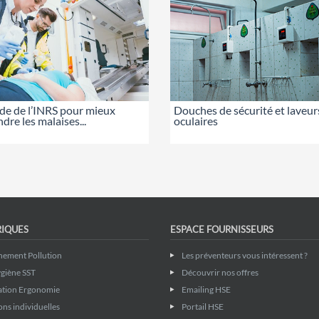
de de l’INRS pour mieux
Douches de sécurité et laveur
re les malaises...
oculaires
RIQUES
ESPACE FOURNISSEURS
nement Pollution
Les préventeurs vous intéressent ?
giène SST
Découvrir nos offres
ation Ergonomie
Emailing HSE
ons individuelles
Portail HSE