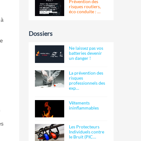
Prévention des
risques routiers,
éco conduite : …
 à
Dossiers
le
Ne laissez pas vos
batteries devenir
un danger !
La prévention des
risques
professionnels des
exp…
Vêtements
ininflammables
s
es
Les Protecteurs
Individuels contre
le Bruit (PIC…