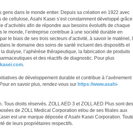
es gens dans le monde entier. Depuis sa création en 1922 avec
res de cellulose, Asahi Kasei s’est constamment développé grâce
lle d’activités afin de répondre aux besoins évolutifs de chaque
le monde, l’entreprise contribue à une société durable en
 le biais de ses trois secteurs d’activité, à savoir le matériel, 
s dans le domaine des soins de santé incluent des dispositifs et
la dialyse, l’aphérèse thérapeutique, la fabrication de produits
harmaceutiques et des réactifs de diagnostic. Pour plus
-kasei.com
.
itiatives de développement durable et contribue à l’avènement
 Pour en savoir plus, rendez-vous sur
https://www.asahi-
. Tous droits réservés. ZOLL AED 3 et ZOLL AED Plus sont de
ées de ZOLL Medical Corporation et/ou de ses filiales aux
 Kasei est une marque déposée d’Asahi Kasei Corporation. Tout
é de leurs propriétaires respectifs.