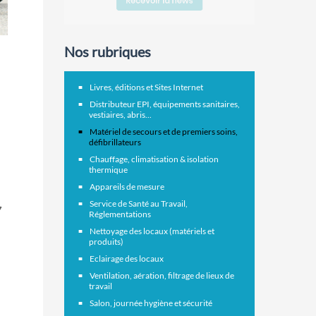
Nos rubriques
Livres, éditions et Sites Internet
Distributeur EPI, équipements sanitaires,
vestiaires, abris...
Matériel de secours et de premiers soins,
défibrillateurs
Chauffage, climatisation & isolation
thermique
Appareils de mesure
Service de Santé au Travail,
7
Réglementations
Nettoyage des locaux (matériels et
produits)
Eclairage des locaux
Ventilation, aération, filtrage de lieux de
travail
Salon, journée hygiène et sécurité