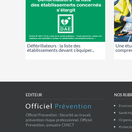
Défibrillateurs : la liste des
Une étu
établissements devant s’équiper...
comprend
EDITEUR
NOS RUB
Environ
Santé Hy
Officiel Prevention : Sécurité au travail,
prévention risque professionnel. Officiel
Organis
Prevention, annuaire CHSCT
Protecti