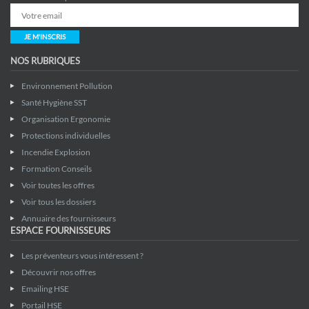
JE M'INSCRIS
NOS RUBRIQUES
Environnement Pollution
Santé Hygiène SST
Organisation Ergonomie
Protections individuelles
Incendie Explosion
Formation Conseils
Voir toutes les offres
Voir tous les dossiers
Annuaire des fournisseurs
ESPACE FOURNISSEURS
Les préventeurs vous intéressent ?
Découvrir nos offres
Emailing HSE
Portail HSE