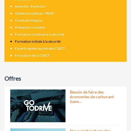
Incendie - Explosion
Gestes et postures - PRAP
Conduite d'engins
Prévention routière
Formation continue à la sécurité
Formation initiale à la sécurité
Experts agréés auprés des CSSCT
Formation de la CSSCT
Offres
Besoin de faire des
économies de carburant
(sans…
Nous recherchons des