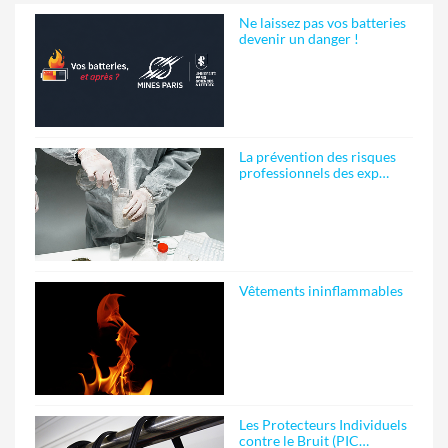
Ne laissez pas vos batteries
devenir un danger !
La prévention des risques
professionnels des exp…
Vêtements ininflammables
Les Protecteurs Individuels
contre le Bruit (PIC…