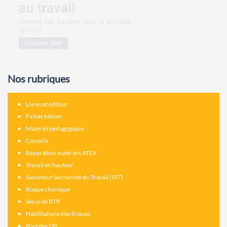
Nos rubriques
Livres et édition
Fiches Métier
Materiel pédagogique
Conseils
Réparation matériels ATEX
Travail en hauteur
Sauveteur Secouriste du Travail (SST)
Risque chimique
Sécurité BTP
Habilitations électriques
Port des EPI