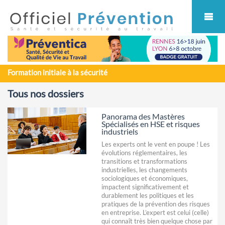
Cookies management panel
Formation initiale à la sécurité
Tous nos dossiers
Panorama des Mastères
Spécialisés en HSE et risques
industriels
Les experts ont le vent en poupe ! Les
évolutions réglementaires, les
transitions et transformations
industrielles, les changements
sociologiques et économiques,
impactent significativement et
durablement les politiques et les
pratiques de la prévention des risques
en entreprise. L’expert est celui (celle)
qui connaît très bien quelque chose par