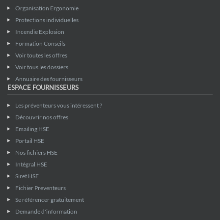
Organisation Ergonomie
Protections individuelles
Incendie Explosion
Formation Conseils
Voir toutes les offres
Voir tous les dossiers
Annuaire des fournisseurs
ESPACE FOURNISSEURS
Les préventeurs vous intéressent ?
Découvrir nos offres
Emailing HSE
Portail HSE
Nos fichiers HSE
Intégral HSE
Siret HSE
Fichier Preventeurs
Se référencer gratuitement
Demande d'information