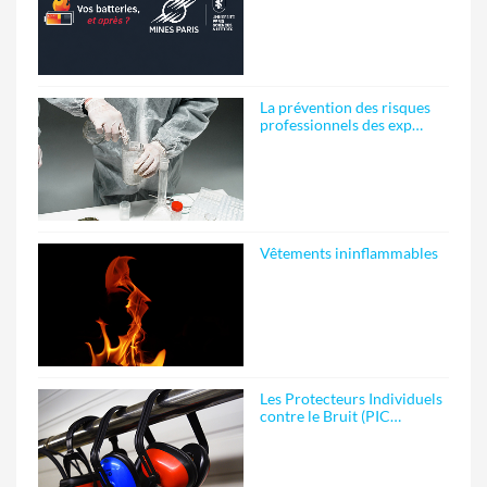
La prévention des risques
professionnels des exp…
Vêtements ininflammables
Les Protecteurs Individuels
contre le Bruit (PIC…