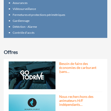
Assurances
Vidéosurveillance
Fermetures et protections périmètriques
Gardiennage
Détéction - Alarme
Contrôle d'accés
Offres
Besoin de faire des
économies de carburant
(sans…
Nous recherchons des
animateurs H/F
indépendants…